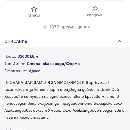
сподели
запази
1879 преглеждания
ОПИСАНИЕ
Площ:
33600 кв.м.
Тип Имот:
Стопанска сграда/Ферма
Отопление:
Друго
ПРОДАВА ИЛИ ЗАМЕНЯ ЗА ИМОТ/ИМОТИ в гр.Бургас!
Комплексът за конен спорт и развъдна дейност „Бляк Сий
Хорсис“ е ситуиран на едно естествено красиво място, в
непосредствена близост до традиционното българско село
Александрово, област Ямбол. Село Александрово представя с
чара на нещо старин
...