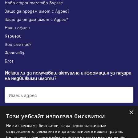
Ново строителство Бургас
Защо да продам имот с Адрес?
Защо да отдам имот с Адрес?
Наши офиси
Кариери
Кои сме ние?
Франчайз
Блог
Искаш ли да получаваш актуална информация за пазара
на недвижими имоти?
×
Абонирам се
Този уебсайт използва бисквитки
Ние използваме бисквитки, за да персонализираме
съдържанието, рекламите и да анализираме нашия трафик.
Също така споделяме информация за използването на нашия