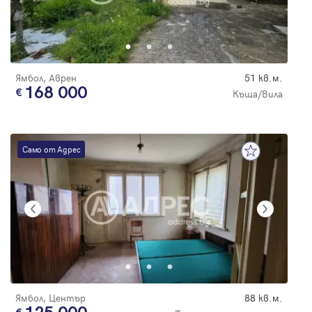
Ямбол, Аврен
51 кв.м.
168 000
Къща/Вила
Само от Адрес
Ямбол, Център
88 кв.м.