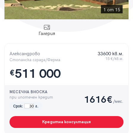
Парола
1 от 15
Галерия
Вход с имейл
Александрово
33600 кв.м.
Забравена парола
15 €/кв.м.
Стопанска сграда/Ферма
511 000
€
Регистрация
МЕСЕЧНА ВНОСКА
при ипотечен кредит
1616
€
/мес.
Срок:
г.
Кредитна консултация