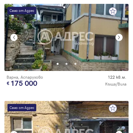
Само от Адрес
Варна, Аспарухово
122 кв.м.
175 000
Къща/Вила
Само от Адрес