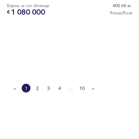
Варна, м-ст Акчелар
400 кв.м.
1 080 000
Къща/Вила
«
1
2
3
4
...
10
»