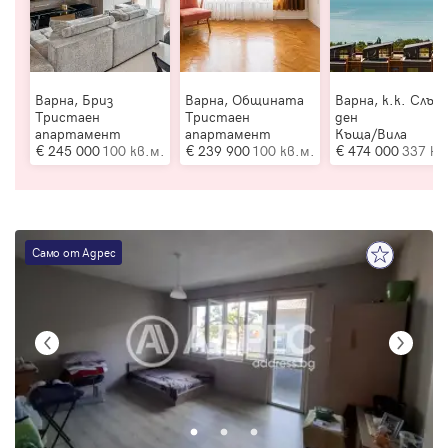
Варна, Бриз
Варна, Общината
Варна, к.к. Слън
Тристаен
Тристаен
ден
апартамент
апартамент
Къща/Вила
245 000
100 кв.м.
239 900
100 кв.м.
474 000
337 кв
Само от Адрес