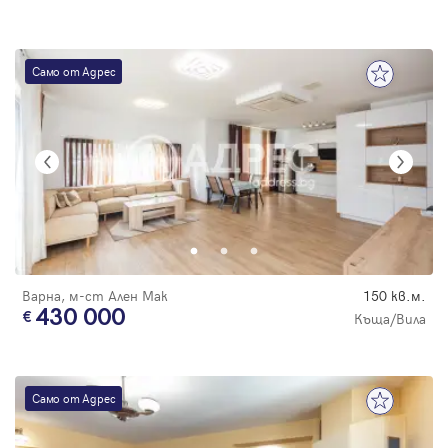
Само от Адрес
Варна, м-ст Ален Мак
150 кв.м.
430 000
Къща/Вила
Само от Адрес