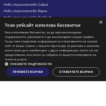
Ново строителство София
Ново строителство Варна
Ново строителство Пловдив
×
Ново строителство Бургас
Този уебсайт използва бисквитки
Защо да продам имот с Адрес?
Ние използваме бисквитки, за да персонализираме
Защо да отдам имот с Адрес?
съдържанието, рекламите и да анализираме нашия трафик.
Също така споделяме информация за използването на нашия
Наши офиси
сайт от ваша страна с нашите партньори за реклама и анализи,
Кариери
които може да я комбинират с друга информация, която сте им
предоставили или която са събрали от вашето използване на
Кои сме ние?
техните услуги.
Прочетете още
Франчайз
ПОКАЖЕТЕ ПОДРОБНОСТИ
Блог
ПРИЕМЕТЕ ВСИЧКИ
ОТХВЪРЛЕТЕ ВСИЧКИ
Виж на картата
Искаш ли да получаваш актуална информация за пазара
на недвижими имоти?