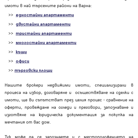
имоти в най търсените райони на Варна:
>>
едностайни апартаменти
>>
двустайни апартаменти
>>
тристайни апартаменти
>>
многостайни апартаменти
>>
къщи
>>
офиси
>>
търговски площи
Нашите брокери недвижими имоти, специализирали в
процеса на избор, договаряне и осъществяване на сделки с
имоти, ще ви съпътстват през целия процес - сравнение на
оферти, провеждане на огледи и преговори, запознаване и
изготвяне на юридическа документация за покупка на
мечтания от вас дом.
Тук може да се запознаете и с местоположението на