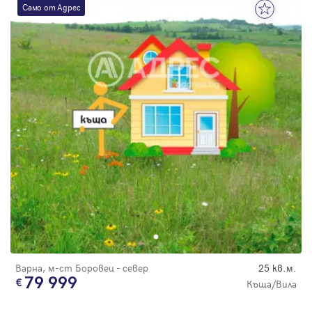
Само от Адрес
Варна, м-ст Боровец - север
25 кв.м.
79 999
Къща/Вила