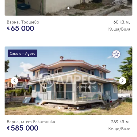
Варна, Трошево
60 кв.м.
65 000
Къща/Вила
Само от Адрес
Варна, м-ст Ракитника
239 кв.м.
585 000
Къща/Вила