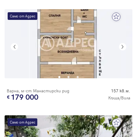
Само от Адрес
Варна, м-ст Манастирски рид
157 кв.м.
179 000
Къща/Вила
Само от Адрес