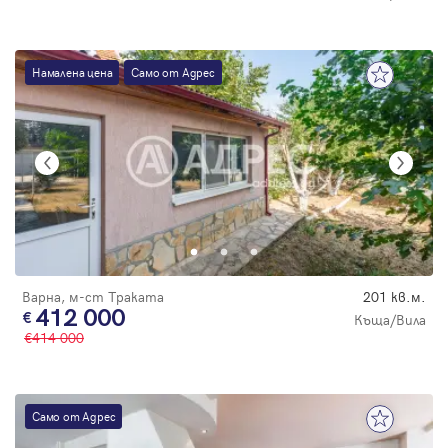
Намалена цена
Само от Адрес
Варна, м-ст Траката
201 кв.м.
412 000
Къща/Вила
414 000
Само от Адрес