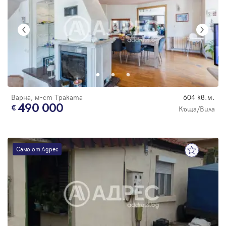
Варна, м-ст Траката
604 кв.м.
490 000
Къща/Вила
Само от Адрес