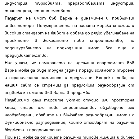
индустрия, търговията, преработващата индустрия,
транспорта, строителството.
Пазарът на имот във Варна е динамичен и привличащ
инвеститори. Популярността на нашата морска столица и
високия стандарт на живот е довела до рязко увеличаване на
проектите в жилищното ново строителство, но
подсигуряването на подходящия имот все още е
предизвикателство.
Ние знаем, че намирането на идеалния апартамент във
Варна може да бъде трудна задача поради голямото търсене
и ограничената наличност и предлагане. Въпреки това, на
нашия сайт се стремим да предложим разнообразие от
недвижими имоти във Варна в продажба.
Независимо дали търсите уютно студио или просторна
къща, старо или ново строителство, обзаведени или
необзаведени, обявите ни включват разнообразни имоти с
функционално разпределение, които отговарят на различни
бюджети и предпочитания.
При нас може да откриете различни типове жилища и бизнес