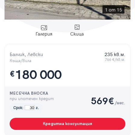
Парола
1 от 15
Галерия
Скица
Вход с имейл
Балчик, Левски
235 кв.м.
Забравена парола
766 €/кв.м.
Къща/Вила
180 000
€
Регистрация
МЕСЕЧНА ВНОСКА
при ипотечен кредит
569
€
/мес.
Срок:
г.
Кредитна консултация