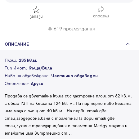
сподели
запази
619 преглеждания
ОПИСАНИЕ
Площ:
235 кв.м.
Тип Имот:
Къща/Вила
Ниво на обзавеждане:
Частично обзаведен
Отопление:
Друго
Продава се двуетажна къща със застроена площ от 62 кв.м.
с общо РЗП на къщата 124 кв. м..На партерно ниво къщата
има маза с площ от 40 кв.м.. На първи етаж две
стаи,гардеробна,баня с тоалетна.На вори етаж две
стаи,кухня с трапезария,баня с тоалетна.Между мазата и
етажите има вътртешно ст
...