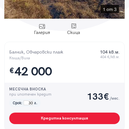
Парола
1 от 3
Галерия
Скица
Вход с имейл
Балчик, Овчаровски плаж
104 кв.м.
Забравена парола
404 €/кв.м.
Къща/Вила
42 000
€
Регистрация
МЕСЕЧНА ВНОСКА
при ипотечен кредит
133
€
/мес.
Срок:
г.
Кредитна консултация