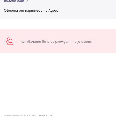
Вижте още
Оферта от партньор на Адрес
Купувачите вече разглеждат този имот.
Локацията е приблизителна