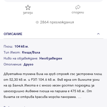
сподели
запази
2864 преглеждания
ОПИСАНИЕ
Площ:
104 кв.м.
Тип Имот:
Къща/Вила
Ниво на обзавеждане:
Необзаведен
Отопление:
Друго
Двуетажна тухлена вила на груб строеж със застроена площ
от 52,30 кв.м. и РЗП 104.6 кв.м. във една от вилните зони
на гр.Балчик.Имота е с много лесен достъп подходящ за
целогодишно живеене площа на парцела е 475 кв.м..От
вилата се открива красива морска панорама.
...