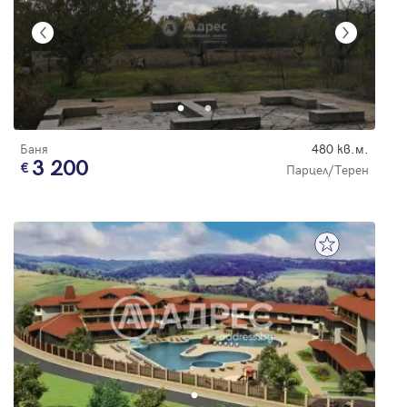
Баня
480 кв.м.
3 200
Парцел/Терен