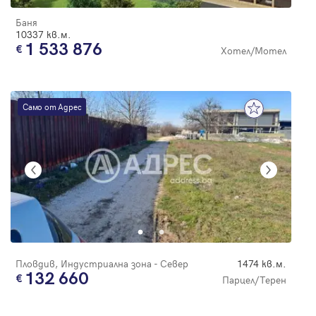
Баня
10337 кв.м.
1 533 876
Хотел/Мотел
Само от Адрес
Пловдив, Индустриална зона - Север
1474 кв.м.
132 660
Парцел/Терен