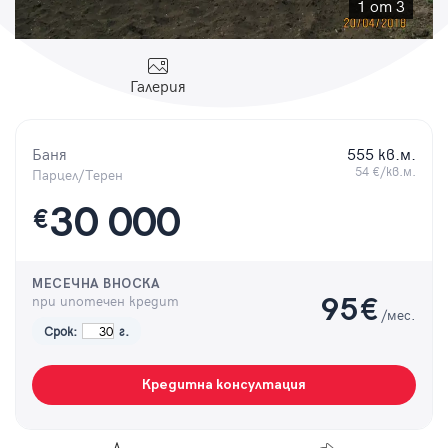
Парола
1 от 3
Галерия
Вход с имейл
Баня
555 кв.м.
54 €/кв.м.
Парцел/Терен
Забравена парола
30 000
€
Регистрация
МЕСЕЧНА ВНОСКА
при ипотечен кредит
95
€
/мес.
Срок:
г.
Кредитна консултация