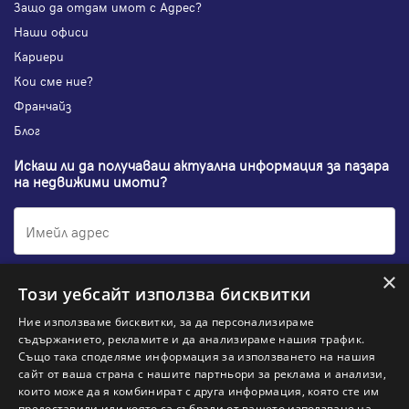
Защо да отдам имот с Адрес?
Наши офиси
Кариери
Кои сме ние?
Франчайз
Блог
Искаш ли да получаваш актуална информация за пазара
на недвижими имоти?
×
Абонирам се
Този уебсайт използва бисквитки
Ние използваме бисквитки, за да персонализираме
съдържанието, рекламите и да анализираме нашия трафик.
Също така споделяме информация за използването на нашия
НАЙ-ПОПУЛЯРНИ ТЪРСЕНИЯ:
сайт от ваша страна с нашите партньори за реклама и анализи,
които може да я комбинират с друга информация, която сте им
предоставили или която са събрали от вашето използване на