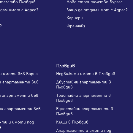
телство Пловдив
Ново строителство Бургас
одам имот с Адрес?
Защо да отдам имот с Адрес?
Вход с имейл
и
Кариери
?
Франчайз
Забравена парола
Регистрация
Пловдив
и имоти във Варна
Недвижими имоти в Пловдив
и апартаменти във
Двустайни апартаменти в
Пловдив
и апартаменти във
Тристайни апартаменти в
Пловдив
ни апартаменти във
Едностайни апартаменти в
Пловдив
нти и имоти под
Къщи в Пловдив
а
Апартаменти и имоти под