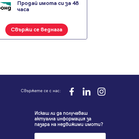
Продай имота си за 48
часа
Свържи се веднага
е
Свържете се с нас:
Искаш ли да получаваш
актуална информация за
пазара на недвижими имоти?