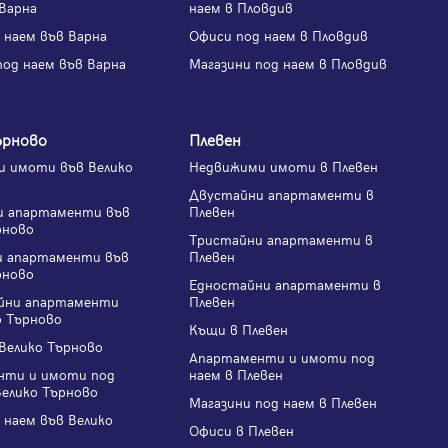
Варна
наем в Пловдив
 наем във Варна
Офиси под наем в Пловдив
под наем във Варна
Магазини под наем в Пловдив
ърново
Плевен
 имоти във Велико
Недвижими имоти в Плевен
Двустайни апартаменти в
и апартаменти във
Плевен
рново
Тристайни апартаменти в
и апартаменти във
Плевен
рново
Едностайни апартаменти в
йни апартаменти
Плевен
о Търново
Къщи в Плевен
Велико Търново
Апартаменти и имоти под
нти и имоти под
наем в Плевен
Велико Търново
Магазини под наем в Плевен
 наем във Велико
Офиси в Плевен