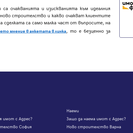
 са очакванията и изискванията към идеалния
Вход
ва ново строителство и какво очакват клиентите
 сделката са само малка част от въпросите, на
Влезте с профила си, за да разгледате повече снимки и да получит
, то е безценно за
ето мнение в анкетата в линка
по-подробна информация.
Продължи с Facebook
Продължи с Google
или влезте с имейл
Имейл
Парола
Наеми
я имот с Адрес?
Защо да наема имот с Адрес?
ителство София
Ново строителство Варна