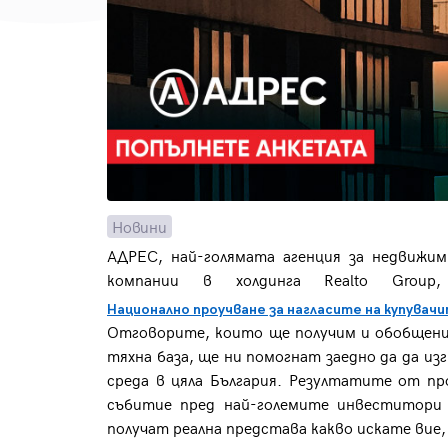
Новини
АДРЕС, най-голямата агенция за недвижи
компании в холдинга Realto Group
Национално проучване за нагласите на купувач
Отговорите, които ще получим и обобщени
тяхна база, ще ни помогнат заедно да да из
среда в цяла България. Резултатите от п
събитие пред най-големите инвеститори 
получат реална представа какво искате вие,