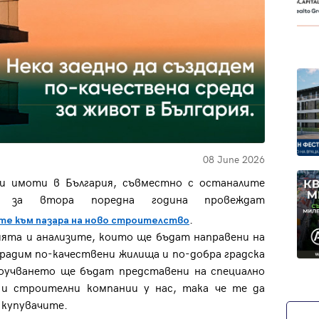
08 June 2026
ми имоти в България, съвместно с останалите
, за втора поредна година провеждат
.
ите към пазара на ново строителство
ята и анализите, които ще бъдат направени на
градим по-качествени жилища и по-добра градска
роучването ще бъдат представени на специално
и строителни компании у нас, така че те да
 купувачите.