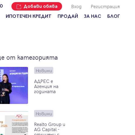
Вход
Регистрация
00
Добави обява
ИПОТЕЧЕН КРЕДИТ
ПРОДАЙ
ЗА НАС
БЛОГ
Добави
Наши офиси
За продавачи
обява
Кариери
За купувачи
Защо да
продам
Кои сме ние?
Ипотечно
е от категорията
имот с
кредитиране
Адрес?
Мениджмънт
За
Новини
наемодатели
Address Run
АДРЕС е
Агенция на
За
Франчайз
годината
наематели
Често
Анализ на
задавани
пазара
въпроси
Новини
Новини
Realto Group и
AG Capital -
отличени с