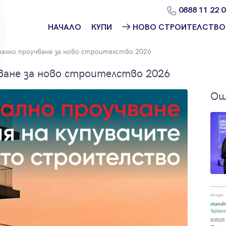
0888 11 22 
НАЧАЛО
КУПИ
НОВО СТРОИТЕЛСТВО
Намери
Ново
нално проучване за ново строителство 2026
имот
строителство
София
ване за ново строителство 2026
Защо да купя
имот с
Ново
Ощ
Адрес?
строителство
Варна
Ново
строителство
Пловдив
Ново
строителство
Бургас
Проекти ново
строителство