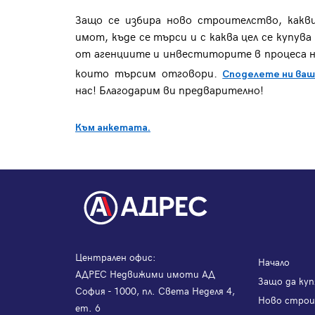
Защо се избира ново строителство, какви
имот, къде се търси и с каква цел се купу
от агенциите и инвеститорите в процеса на
които търсим отговори.
Споделете ни ваш
нас! Благодарим ви предварително!
Към анкетата.
Централен офис:
Начало
АДРЕС Недвижими имоти АД
Защо да куп
София - 1000, пл. Света Неделя 4,
Ново стро
ет. 6