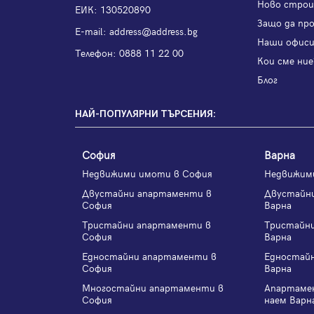
Ново строи
ЕИК: 130520890
Защо да пр
Е-mail:
address@address.bg
Наши офис
Телефон:
0888 11 22 00
Кои сме ние
Блог
НАЙ-ПОПУЛЯРНИ ТЪРСЕНИЯ:
София
Варна
Недвижими имоти в София
Недвижим
Двустайни апартаменти в
Двустайн
София
Варна
Тристайни апартаменти в
Тристайн
София
Варна
Едностайни апартаменти в
Едностай
София
Варна
Многостайни апартаменти в
Апартаме
София
наем Варн