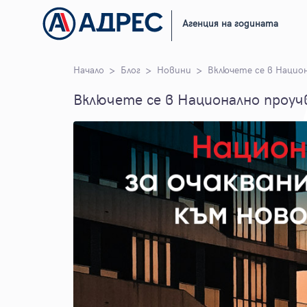
Агенция на годината
Начало
Блог
Новини
Включете се в Нацио
Включете се в Национално проуч