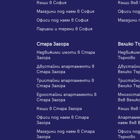
Къщи в София
Къщи във 
Магазини под наем в София
Офиси под
Офиси под наем в София
Магазини 
Парцели и терени в София
Стара Загора
Велико Т
Недвижими имоти в Стара
Недвижими
Загора
Търново
Двустайни апартаменти в
Двустайн
Стара Загора
Велико Тъ
Тристайни апартаменти в
Тристайн
Стара Загора
Велико Тъ
Едностайни апартаменти в
Многоста
Стара Загора
във Велик
Къщи в Стара Загора
Къщи във 
Офиси под наем в Стара
Апартаме
Загора
наем във 
Магазини под наем в Стара
Офиси под
Загора
Търново