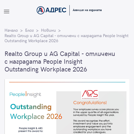
Вход
Агенция на годината
Влезте с профила си, за да разгледате повече снимки и да
Начало
получите по-подробна информация.
Блог
Новини
Realto Group и AG Capital - отличени с наградата People Insight
Outstanding Workplace 2026
Продължи с Facebook
Realto Group и AG Capital - отличени
с наградата People Insight
Продължи с Google
Outstanding Workplace 2026
или влезте с имейл
Имейл