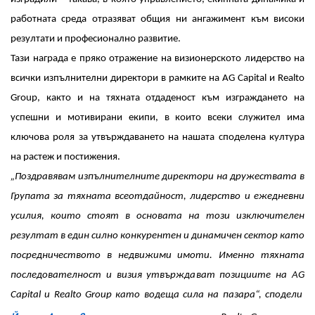
работната среда отразяват общия ни ангажимент към високи
резултати и професионално развитие.
Тази награда е пряко отражение на визионерското лидерство на
всички изпълнителни директори в рамките на AG Capital и Realto
Group, както и на тяхната отдаденост към изграждането на
успешни и мотивирани екипи, в които всеки служител има
ключова роля за утвърждаването на нашата споделена култура
на растеж и постижения.
„Поздравявам изпълнителните директори на дружествата в
Групата за тяхната всеотдайност, лидерство и ежедневни
усилия, които стоят в основата на този изключителен
резултат в един силно конкурентен и динамичен сектор като
посредничеството в недвижими имоти. Именно тяхната
последователност и визия утвърждават позициите на AG
Capital и Realto Group като водеща сила на пазара“, сподели