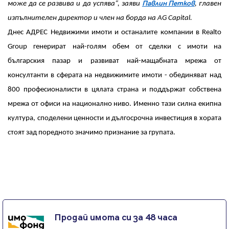
Павлин Петков
може да се развива и да успява“, заяви
, главен
изпълнителен директор и член на борда на AG Capital.
Днес АДРЕС Недвижими имоти и останалите компании в Realto
Group генерират най-голям обем от сделки с имоти на
българския пазар и развиват най-мащабната мрежа от
консултанти в сферата на недвижимите имоти - обединяват над
800 професионалисти в цялата страна и поддържат собствена
мрежа от офиси на национално ниво. Именно тази силна екипна
култура, споделени ценности и дългосрочна инвестиция в хората
стоят зад поредното значимо признание за групата.
Продай имота си за 48 часа