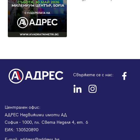
Свържете се с нас:
Централен офис:
АДРЕС Недвижими имоти АД
София - 1000, пл. Света Неделя 4, ет. 6
ЕИК: 130520890
Е-mail:
address@address.bg