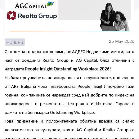
Парола
25 May 2026
Новини
Вход с имейл
С огромнa гордост споделяме, че АДРЕС Недвижими имоти, като
част от холдинга Realto Group и AG Capital, бяха отличени с
Забравена парола
наградата
People Insight Outstanding Workplace 2026
!
Регистрация
На база проучване на ангажираността на служителите, проведено
от ARS Bulgaria чрез платформата People Insight по-рано тази
година, компаниите се нареждат сред най-добрите по индекс на
ангажираност в региона на Централна и Източна Европа в
рамките на бенчмарка Outstanding Workplace.
Това признание и положителната обратна връзка са силно
доказателство за културата, която AG Capital и Realto Group са
изградили – такава, в която управлението, екипната динамика и