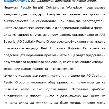
Йордан Ангелов
, изпълнителен директор на Realto Group.
Индексът People Insight Outstanding Workplace представлява
международен стандарт, базиран на анализ на данни за
ангажираността на служителите. Той отличава работодатели,
които създават високоефективна и предпочитана работна среда.
След успешното си участие в проучването, организирано от ARS
Bulgaria, AG Capital и Realto Group вече са официални участници в
престижните награди Best Employers Bulgaria. По време на
предстоящата церемония през май 2026 г. ще бъдат представени
резултатите от годишното проучване, както и основните изводи и
тенденции в ангажираността на служителите.
„Именно хората във всички компании и екипи на AG Capital и
Realto Group и техният общ принос ни помогнаха да се
развием като силна организация. Оставаме дълбоко
ангажирани с инвестициите в развитието им, така че
нашата среда да продължи да бъде място, където всеки