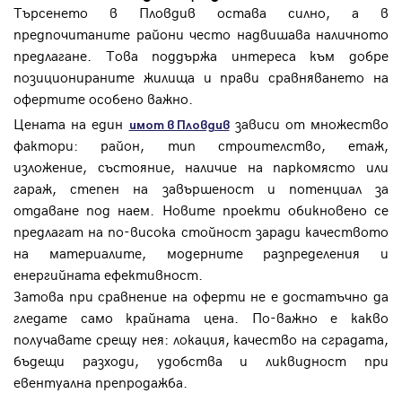
Търсенето в Пловдив остава силно, а в
предпочитаните райони често надвишава наличното
предлагане. Това поддържа интереса към добре
позиционираните жилища и прави сравняването на
офертите особено важно.
Цената на един
зависи от множество
имот в Пловдив
фактори: район, тип строителство, етаж,
изложение, състояние, наличие на паркомясто или
гараж, степен на завършеност и потенциал за
отдаване под наем. Новите проекти обикновено се
предлагат на по-висока стойност заради качеството
на материалите, модерните разпределения и
енергийната ефективност.
Затова при сравнение на оферти не е достатъчно да
гледате само крайната цена. По-важно е какво
получавате срещу нея: локация, качество на сградата,
бъдещи разходи, удобства и ликвидност при
евентуална препродажба.