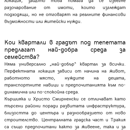
разочарование от имоти, които изглеждат
подходящи, но не отговарят на реалните финансови
възможности или житейски нужди.
Кои квартали в градът под тепетата
предлагат най-добра среда за
семейства?
Няма универсално „най-добър“ квартал за всички.
Перфектната локация зависи от начина на живот,
работното място, нуждите на децата,
транспортните навици и предпочитанията към по-
динамична или по-спокойна среда.
Кършияка и Христо Смирненски се отличават като
търсени райони поради развитата инфраструктура,
близостта до центъра и разнообразието от ново
строителство. Централната градска част и Тракия
са също предпочитани както за живеене, така и за