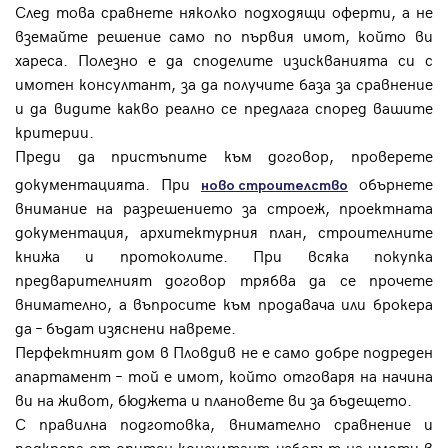
След това сравнете няколко подходящи оферти, а не
вземайте решение само по първия имот, който ви
хареса. Полезно е да споделите изискванията си с
имотен консултант, за да получите база за сравнение
и да видите какво реално се предлага според вашите
критерии.
Преди да пристъпите към договор, проверете
документацията. При
обърнете
ново строителство
внимание на разрешението за строеж, проектната
документация, архитектурния план, строителните
книжа и протоколите. При всяка покупка
предварителният договор трябва да се прочете
внимателно, а въпросите към продавача или брокера
да – бъдат изяснени навреме.
Перфектният дом в Пловдив не е само добре подреден
апартамент – той е имот, който отговаря на начина
ви на живот, бюджета и плановете ви за бъдещето.
С правилна подготовка, внимателно сравнение и
подкрепа от опитен консултант изборът на имоти в