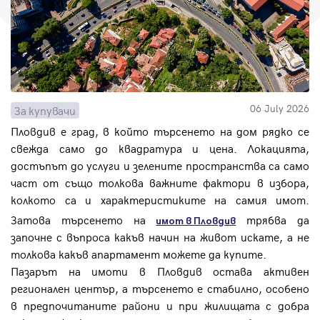
Парола
Вход с имейл
06 July 2026
За купувачи
Пловдив е град, в който търсенето на дом рядко се
Забравена парола
свежда само до квадратура и цена. Локацията,
достъпът до услуги и зелените пространства са само
Регистрация
част от също толкова важните фактори в избора,
колкото са и характеристиките на самия имот.
Затова търсенето на
трябва да
имот в Пловдив
започне с въпроса какъв начин на живот искате, а не
толкова какъв апартамент можете да купите.
Пазарът на имоти в Пловдив остава активен
регионален център, а търсенето е стабилно, особено
в предпочитаните райони и при жилищата с добра