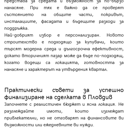
представа за средата и възможност за по-бързо
нанасяне. При тях е важно да се проверят
състоянието на общите части, покривът,
инсталациите, фасадата и бъдещите разходи за
поддръжка.
Най-добрият избор е персонализиран. Новото
строителство е подходящо за купувачи, които
търсят модерна среда и дългосрочна ефективност,
докато вторичният пазар може да бъде по-подходящ,
когато водещи са локацията, готовността за
нанасяне и характерът на утвърдения квартал.
Практически съвети за успешно
финализиране на сделката в Пловдив
Започнете с реалистичен бюджет и ясна локация. Не
разглеждайте имоти, които изглеждат
привлекателни, но не отговарят на финансовите ви
възможности или ежедневните ви нужди.