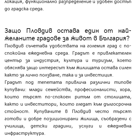
локация, функционално разпределение и удобен достъп
до градска среда.
Защо Пловдив остава един от най-
желаните градове за живот в България?
Пловдив съчетава удобствата на големия град с по-
спокойна ежедневна среда. Градът е привлекателен
център за индустрия, култура и туризъм, което
обяснява защо интересът към жилищата остава силен
както за лично ползване, така и за инвестиция.
Градът под тепетата привлича различни типове
купувачи: млади семейства, професионалисти, хора,
които търсят по-спокоен ритъм от столицата,
както и инвеститори, които гледат към дългосрочна
стойност. Купувачите в Пловдив често търсят
готови и добре позиционирани жилища, съобразени с
училища, детски градини, услуги и ежедневна
инфраструктура.