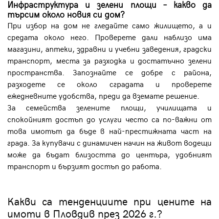
Инфраструктура и зелени площи – какво да
търсим около новия си дом?
При избор на дом не гледайте само жилището, а и
средата около него. Проверете дали наблизо има
магазини, аптеки, здравни и учебни заведения, градски
транспорт, места за разходка и достатъчно зелени
пространства. Запознайте се добре с района,
разходете се около сградата и проверете
ежедневните удобства, преди да вземате решение.
За семейства зелените площи, училищата и
спокойният достъп до услуги често са по-важни от
това имотът да бъде в най-престижната част на
града. За купувачи с динамичен начин на живот водещи
може да бъдат близостта до центъра, удобният
транспорт и бързият достъп до работа.
Какви са тенденциите при цените на
имоти в Пловдив през 2026 г.?