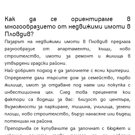
Как да се ориентираме в
многообразието от недвижими имоти в
Пловдив?
Пазарът на недвижими имоти в Пловдив предлага
разнообразие от апартаменти, къщи, ново
строителство, имоти за ремонт и жилища в
утвърдени градски райони.
Най-добрият подход е да започнете с ясни критерии.
Определете дали търсите дом за семейство, първо
жилище, имот за отдаване под наем или покупка с
инвестиционна цел. След това преценете кои
фактори са водещи за вас: близост до центъра,
възможности за паркиране, тишина, училища, зелени
площи, ново строителство, бързо нанасяне или бъдещ
потенциал на района.
Препоръчва се купувачите да започнат с бюджет и
локация, защото това помага да се избегне