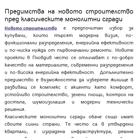
Предимства на новото строителство
пред класическите монолитни сгради
е предпочитан избор за
Новото строителство
купувачи, които търсят модерна визия, по-
функционални разпределения, енергийна ефективност
и по-ниска нужда от първоначални ремонти. Новите
проекти в Пловдив често се отличават с по-добро
качество на материалите, съвременни разпределения
и по-висока енергийна ефективност. Допълнително
предимство е възможността да изберете жилище в
развиващ се комплекс с акценти като комфорт,
устойчиво строителство, зелени площи, контрол на
достъпа, шумоизолация и модерни технически
решения.
Класическите монолитни сгради обаче също имат
своите силни страни. Те често са в утвърдени
квартали, с изградена инфраструктура, реална