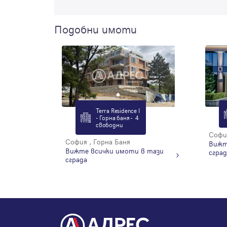
Подобни имоти
Terra Residence I
- Горна баня - 4
свободни
София
София , Горна Баня
Вижт
Вижте всички имоти в тази
сград
сграда