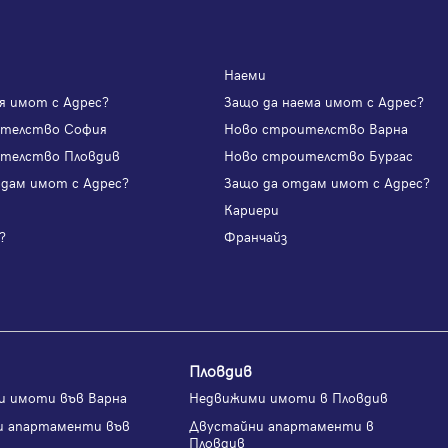
Наеми
я имот с Адрес?
Защо да наема имот с Адрес?
ителство София
Ново строителство Варна
телство Пловдив
Ново строителство Бургас
одам имот с Адрес?
Защо да отдам имот с Адрес?
и
Кариери
?
Франчайз
Пловдив
и имоти във Варна
Недвижими имоти в Пловдив
и апартаменти във
Двустайни апартаменти в
Пловдив