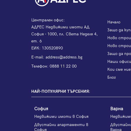
Централен офис:
Начало
АДРЕС Недвижими имоти АД
Защо да куп
София - 1000, пл. Света Неделя 4,
Ново стро
ет. 6
Ново строи
ЕИК: 130520890
Защо да пр
Е-mail:
address@address.bg
Наши офис
Телефон:
0888 11 22 00
Кои сме ние
Блог
НАЙ-ПОПУЛЯРНИ ТЪРСЕНИЯ:
София
Варна
Недвижими имоти в София
Недвижим
Двустайни апартаменти в
Двустайн
София
Варна