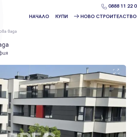
0888 11 22 
НАЧАЛО
КУПИ
НОВО СТРОИТЕЛСТВО
Намери
Ново
ова вада
имот
строителство
София
ада
Защо да купя
фия
имот с
Ново
Адрес?
строителство
Варна
Ново
строителство
Пловдив
Ново
строителство
Бургас
Проекти ново
строителство