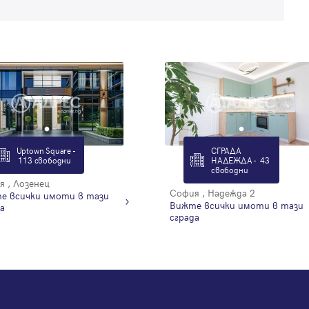
Uptown Square -
СГРАДА
113 свободни
НАДЕЖДА - 43
свободни
 , Лозенец
София , Надежда 2
е всички имоти в тази
Вижте всички имоти в тази
а
сграда