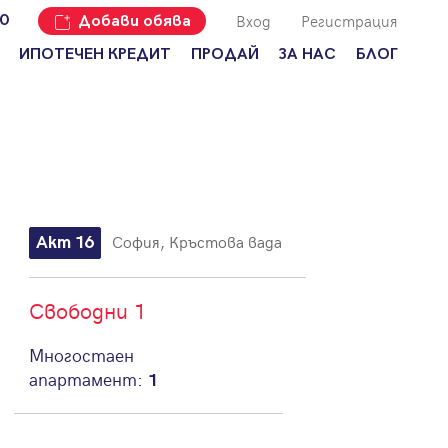
Вход
Регистрация
00
Добави обява
ИПОТЕЧЕН КРЕДИТ
ПРОДАЙ
ЗА НАС
БЛОГ
Добави
Наши офиси
За продавачи
обява
Кариери
За купувачи
Защо да
продам
Кои сме ние?
Ипотечно
имот с
кредитиране
Адрес?
Мениджмънт
За
София, Кръстова вада
Акт 16
наемодатели
Address Run
За
Франчайз
наематели
Свободни 1
Често
Анализ на
задавани
Многостаен
пазара
въпроси
апартамент:
1
Новини