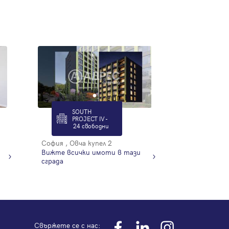
SOUTH
PROJECT IV -
24 свободни
София , Овча купел 2
Вижте всички имоти в тази
сграда
Свържете се с нас: