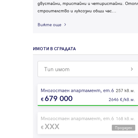
двустайни, тристайни и четиристайни. Отоплен
строителство и луксозни общи час
...
Вижте още
ИМОТИ В СГРАДАТА
Тип имот
Многостаен апартамент, ет.6
257 кв.м.
679 000
2646 €/кв.м.
Многостаен апартамент, ет.6
168 кв.м.
XXX
Продаден