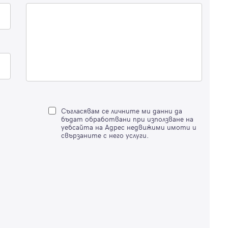
Вход с имейл
Забравена парола
Съгласявам се личните ми данни да
бъдат обработвани при използване на
Регистрация
уебсайта на Адрес недвижими имоти и
свързаните с него услуги.