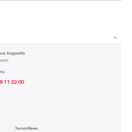
Вход
Влезте с профила си, за да разгледате повече снимки и да получит
на Андреева
по-подробна информация.
тант
ти
Продължи с Facebook
8 11 22 00
Продължи с Google
или влезте с имейл
Запитване
Имейл
Парола