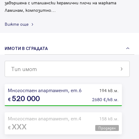
завършена с италиански керамични плочи на марката
Ламинам, композитно
...
Вижте още
ИМОТИ В СГРАДАТА
Тип имот
Многостаен апартамент, ет.6
194 кв.м.
520 000
2680 €/кв.м.
Многостаен апартамент, ет.4
158 кв.м.
XXX
Продаден