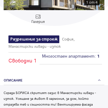
Парола
1 от 4
Галерия
Вход с имейл
София,
Разрешение за строеж
Манастирски ливади - изток
Забравена парола
Многостаен апартамент:
1
Свободни 1
Регистрация
ОПИСАНИЕ
Сграда БОРИСА скритият оазис в Манастирски ливади -
изток. Усещане за живот в хармония, за дом, който
отразява теб и същността ти! Вентилируема фасада