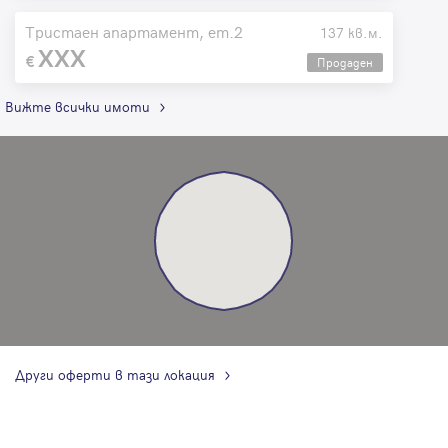
Тристаен апартамент, ет.2
137 кв.м.
XXX
Продаден
Вижте всички имоти
Други оферти в тази локация