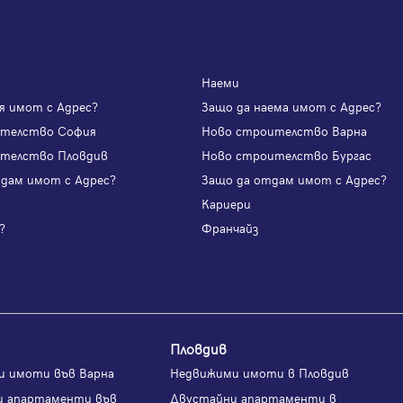
Наеми
я имот с Адрес?
Защо да наема имот с Адрес?
ителство София
Ново строителство Варна
телство Пловдив
Ново строителство Бургас
одам имот с Адрес?
Защо да отдам имот с Адрес?
и
Кариери
?
Франчайз
Пловдив
и имоти във Варна
Недвижими имоти в Пловдив
и апартаменти във
Двустайни апартаменти в