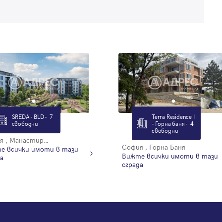
SREDA - BLD - 7
Terra Residence I
свободни
- Горна баня - 4
свободни
София , Манастирски ливади - изток
София , Горна Баня
е всички имоти в тази
Вижте всички имоти в тази
а
сграда