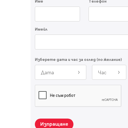
Име
Телефон
Имейл
Изберете дата и час за оглед (по желание)
Дата
Час
Изпращане