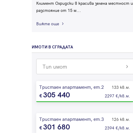
Климент Охридски в красива зелена местност и
разстояние от 15 м
...
Вижте още
ИМОТИ В СГРАДАТА
Тип имот
Тристаен апартамент, ет.2
133 кв.м.
305 440
2297 €/кв.м.
Тристаен апартамент, ет.3
126 кв.м.
301 680
2394 €/кв.м.