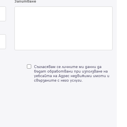
Имейл
Парола
Запитване
Вход с имейл
Забравена парола
Съгласявам се личните ми данни да
Регистрация
бъдат обработвани при използване на
уебсайта на Адрес недвижими имоти и
свързаните с него услуги.