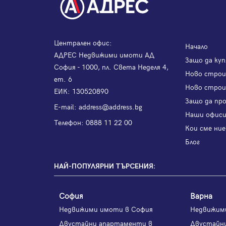
Централен офис:
Начало
АДРЕС Недвижими имоти АД
Защо да куп
София - 1000, пл. Света Неделя 4,
Ново стро
ет. 6
Ново строи
ЕИК: 130520890
Защо да пр
Е-mail:
address@address.bg
Наши офис
Телефон:
0888 11 22 00
Кои сме ние
Блог
НАЙ-ПОПУЛЯРНИ ТЪРСЕНИЯ:
София
Варна
Недвижими имоти в София
Недвижим
Двустайни апартаменти в
Двустайн