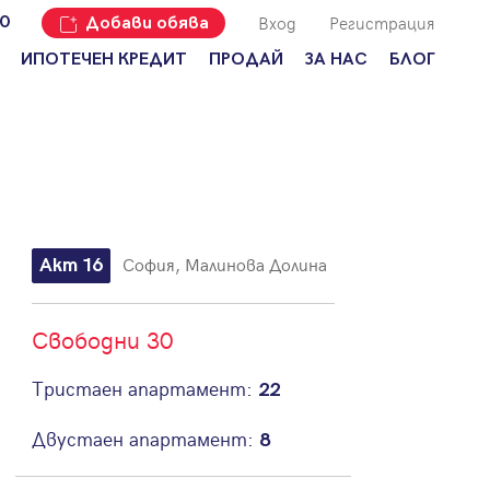
Вход
Регистрация
00
Добави обява
ИПОТЕЧЕН КРЕДИТ
ПРОДАЙ
ЗА НАС
БЛОГ
Добави
Наши офиси
За продавачи
обява
Кариери
За купувачи
Защо да
продам
Кои сме ние?
Ипотечно
имот с
кредитиране
Адрес?
Мениджмънт
За
София, Малинова Долина
Акт 16
наемодатели
Address Run
За
Франчайз
наематели
Свободни 30
Често
Анализ на
задавани
Тристаен апартамент:
22
пазара
въпроси
Новини
Двустаен апартамент:
8