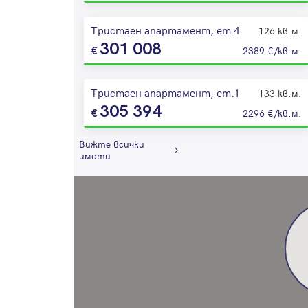
Тристаен апартамент, ет.4
126 кв.м.
301 008
2389 €/кв.м.
Тристаен апартамент, ет.1
133 кв.м.
305 394
2296 €/кв.м.
Вижте всички
имоти