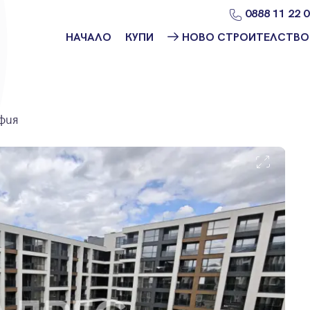
0888 11 22 
НАЧАЛО
КУПИ
НОВО СТРОИТЕЛСТВО
Намери
Ново
имот
строителство
София
Защо да купя
фия
имот с
Ново
Адрес?
строителство
Варна
Ново
строителство
Пловдив
Ново
строителство
Бургас
Проекти ново
строителство