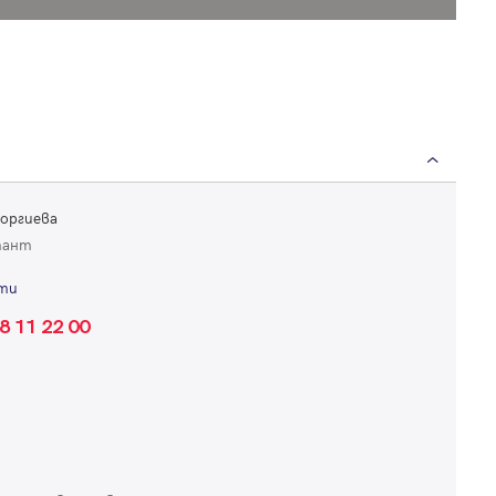
Вход
Влезте с профила си, за да разгледате повече снимки и да получит
еоргиева
по-подробна информация.
тант
ти
Продължи с Facebook
8 11 22 00
Продължи с Google
или влезте с имейл