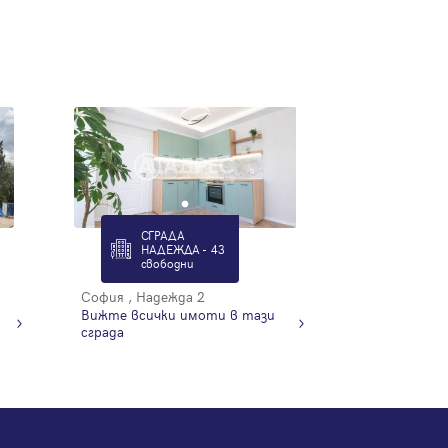
СГРАДА
НАДЕЖДА - 43
свободни
София , Надежда 2
Вижте всички имоти в тази
сграда