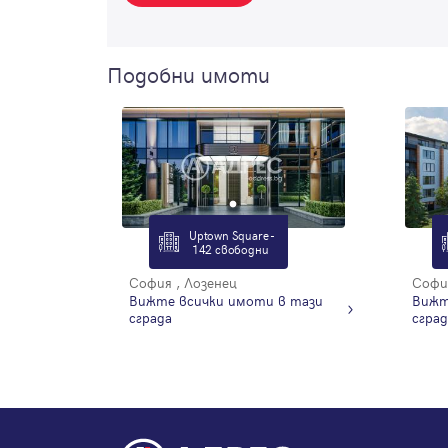
Подобни имоти
Uptown Square -
142 свободни
София , Лозенец
Вижте всички имоти в тази
Вижт
сграда
сград