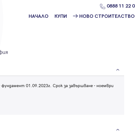
0888 11 22 
НАЧАЛО
КУПИ
НОВО СТРОИТЕЛСТВО
Намери
Ново
имот
строителство
София
Защо да купя
фия
имот с
Ново
Адрес?
строителство
Варна
Ново
строителство
Пловдив
фундамент 01.09.2023г. Срок за завършване - ноември
Ново
строителство
Бургас
Проекти ново
строителство