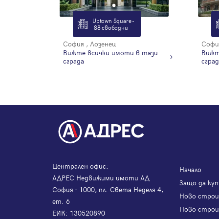
Uptown Square -
88 свободни
София , Лозенец
София
Вижте всички имоти в тази
Вижт
сграда
сград
Централен офис:
Начало
АДРЕС Недвижими имоти АД
Защо да куп
София - 1000, пл. Света Неделя 4,
Ново стро
ет. 6
Ново строи
ЕИК: 130520890