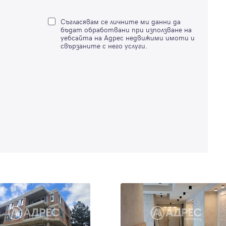
Продължи с Google
Съгласявам се личните ми данни да
бъдат обработвани при използване на
или влезте с имейл
уебсайта на Адрес недвижими имоти и
свързаните с него услуги.
Имейл
Парола
Вход с имейл
Забравена парола
Регистрация