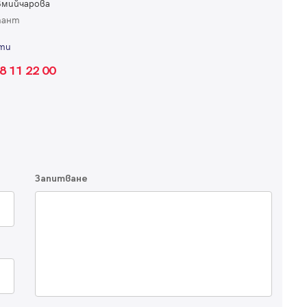
Змийчарова
тант
ти
8 11 22 00
Вход
Запитване
Влезте с профила си, за да разгледате повече снимки и да получит
по-подробна информация.
Продължи с Facebook