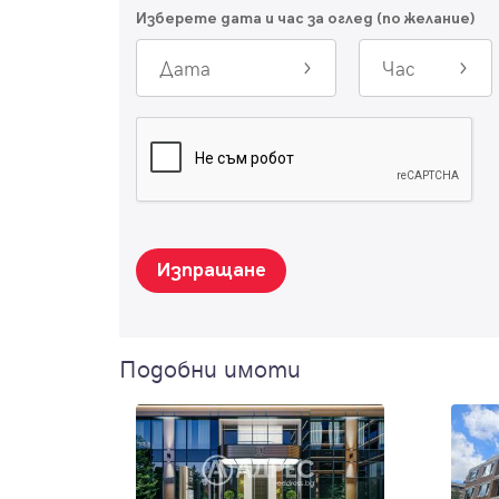
Изберете дата и час за оглед (по желание)
Дата
Час
Изпращане
Подобни имоти