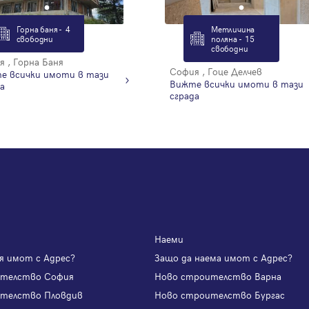
Горна баня - 4
Метличина
свободни
поляна - 15
свободни
 , Горна Баня
София , Гоце Делчев
е всички имоти в тази
Вижте всички имоти в тази
а
сграда
Наеми
я имот с Адрес?
Защо да наема имот с Адрес?
ителство София
Ново строителство Варна
телство Пловдив
Ново строителство Бургас