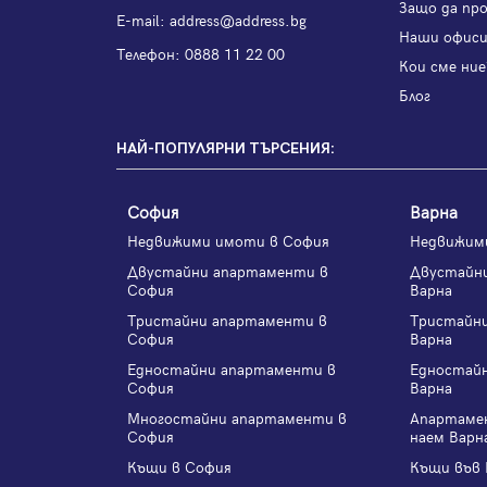
Защо да пр
Е-mail:
address@address.bg
Наши офис
Телефон:
0888 11 22 00
Кои сме ние
Блог
НАЙ-ПОПУЛЯРНИ ТЪРСЕНИЯ:
София
Варна
Недвижими имоти в София
Недвижим
Двустайни апартаменти в
Двустайн
София
Варна
Тристайни апартаменти в
Тристайн
София
Варна
Едностайни апартаменти в
Едностай
София
Варна
Многостайни апартаменти в
Апартаме
София
наем Варн
Къщи в София
Къщи във 