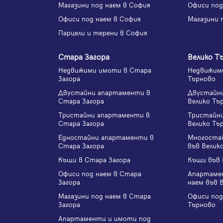
Магазини под наем в София
Офиси под
Офиси под наем в София
Магазини 
Парцели и терени в София
Стара Загора
Велико Т
Недвижими имоти в Стара
Недвижими
Загора
Търново
Двустайни апартаменти в
Двустайн
Стара Загора
Велико Тъ
Тристайни апартаменти в
Тристайн
Стара Загора
Велико Тъ
Едностайни апартаменти в
Многоста
Стара Загора
във Велик
Къщи в Стара Загора
Къщи във 
Офиси под наем в Стара
Апартаме
Загора
наем във 
Магазини под наем в Стара
Офиси под
Загора
Търново
Апартаменти и имоти под