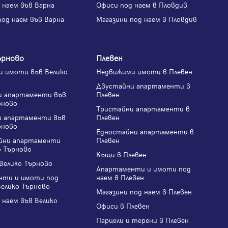
 наем във Варна
Офиси под наем в Пловдив
под наем във Варна
Магазини под наем в Пловдив
ърново
Плевен
 имоти във Велико
Недвижими имоти в Плевен
Двустайни апартаменти в
и апартаменти във
Плевен
рново
Тристайни апартаменти в
и апартаменти във
Плевен
рново
Едностайни апартаменти в
йни апартаменти
Плевен
о Търново
Къщи в Плевен
Велико Търново
Апартаменти и имоти под
нти и имоти под
наем в Плевен
Велико Търново
Магазини под наем в Плевен
 наем във Велико
Офиси в Плевен
Парцели и терени в Плевен