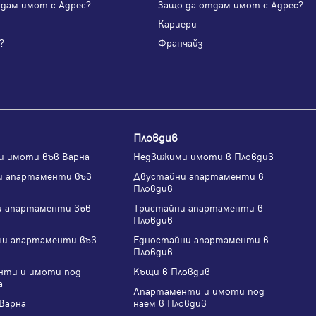
одам имот с Адрес?
Защо да отдам имот с Адрес?
и
Кариери
?
Франчайз
Пловдив
и имоти във Варна
Недвижими имоти в Пловдив
и апартаменти във
Двустайни апартаменти в
Пловдив
и апартаменти във
Тристайни апартаменти в
Пловдив
ни апартаменти във
Едностайни апартаменти в
Пловдив
нти и имоти под
Къщи в Пловдив
а
Апартаменти и имоти под
Варна
наем в Пловдив