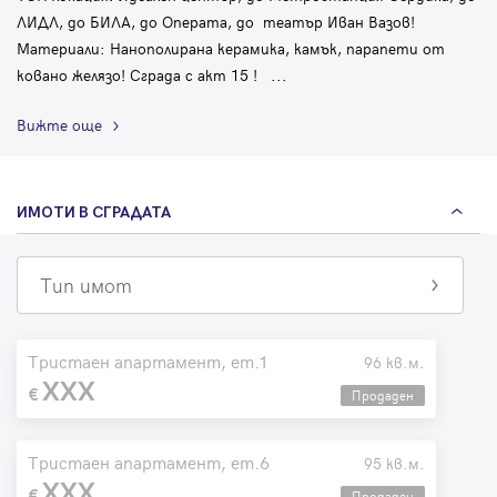
Парола
ЛИДЛ, до БИЛА, до Операта, до театър Иван Вазов!
Материали: Нанополирана керамика, камък, парапети от
ковано желязо! Сграда с акт 15 !
...
Вижте още
Вход с имейл
ИМОТИ В СГРАДАТА
Забравена парола
Регистрация
Тип имот
Тристаен апартамент, ет.1
96 кв.м.
XXX
Продаден
Тристаен апартамент, ет.6
95 кв.м.
XXX
Продаден