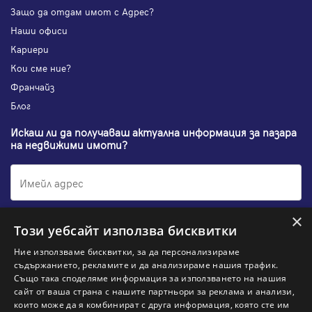
Защо да отдам имот с Адрес?
Наши офиси
Кариери
Кои сме ние?
Франчайз
Блог
Искаш ли да получаваш актуална информация за пазара
на недвижими имоти?
×
Абонирам се
Този уебсайт използва бисквитки
Ние използваме бисквитки, за да персонализираме
съдържанието, рекламите и да анализираме нашия трафик.
Също така споделяме информация за използването на нашия
НАЙ-ПОПУЛЯРНИ ТЪРСЕНИЯ:
сайт от ваша страна с нашите партньори за реклама и анализи,
които може да я комбинират с друга информация, която сте им