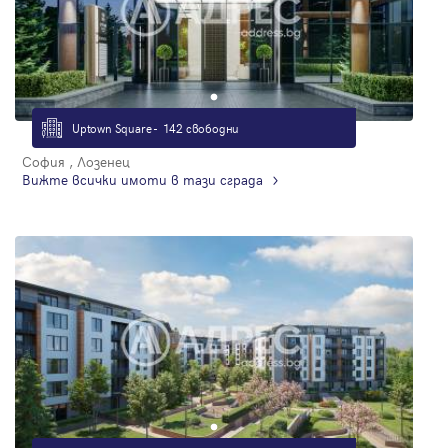
Uptown Square - 142 свободни
София , Лозенец
Вижте всички имоти в тази сграда