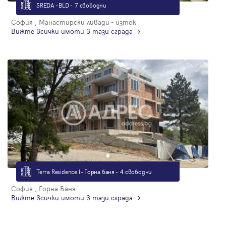
SREDA - BLD - 7 свободни
София , Манастирски ливади - изток
Вижте всички имоти в тази сграда
Terra Residence I - Горна баня - 4 свободни
София , Горна Баня
Вижте всички имоти в тази сграда