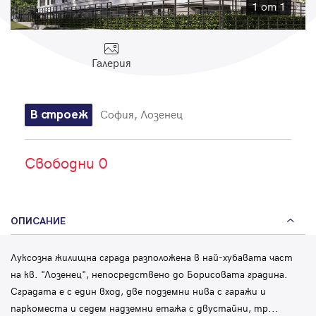
Парола
1 от 1
Галерия
Вход с имейл
София, Лозенец
В строеж
Забравена парола
Свободни 0
Регистрация
ОПИСАНИЕ
Луксозна жилищна сграда разположена в най-хубавата част
на кв. "Лозенец", непосредствено до Борисовата градина.
Сградата е с един вход, две подземни нива с гаражи и
паркоместа и седем надземни етажа с двустайни, тр
...