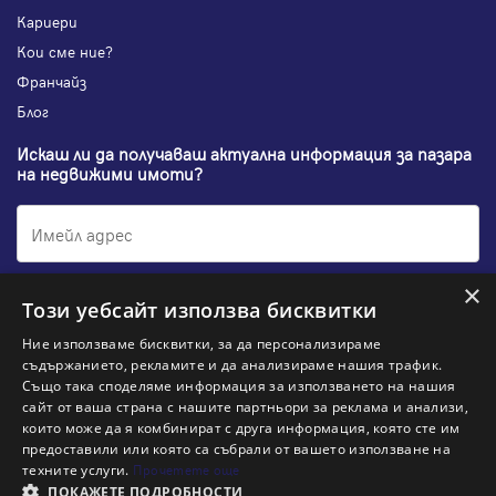
Кариери
Кои сме ние?
Франчайз
Блог
Искаш ли да получаваш актуална информация за пазара
на недвижими имоти?
×
Абонирам се
Този уебсайт използва бисквитки
Ние използваме бисквитки, за да персонализираме
съдържанието, рекламите и да анализираме нашия трафик.
Също така споделяме информация за използването на нашия
НАЙ-ПОПУЛЯРНИ ТЪРСЕНИЯ:
сайт от ваша страна с нашите партньори за реклама и анализи,
които може да я комбинират с друга информация, която сте им
Общи условия
Политика за "бисквитки"
предоставили или която са събрали от вашето използване на
Политики за поверителност
Политика по качеството
техните услуги.
Прочетете още
Информация по ЗЗЛПСПООИН
ПОКАЖЕТЕ ПОДРОБНОСТИ