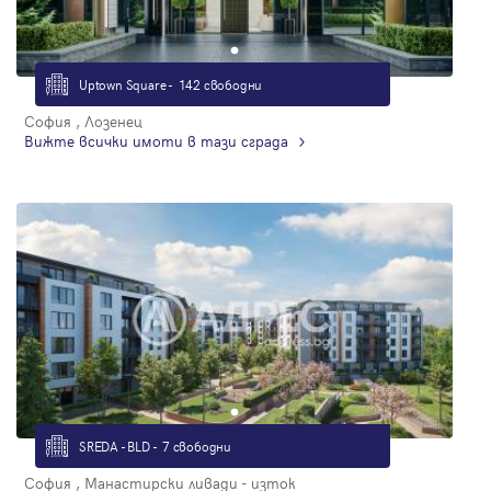
Uptown Square - 142 свободни
София , Лозенец
Вижте всички имоти в тази сграда
SREDA - BLD - 7 свободни
София , Манастирски ливади - изток