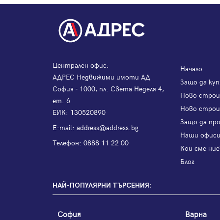
Централен офис:
Начало
АДРЕС Недвижими имоти АД
Защо да куп
София - 1000, пл. Света Неделя 4,
Ново стро
ет. 6
Ново строи
ЕИК: 130520890
Защо да пр
Е-mail:
address@address.bg
Наши офис
Телефон:
0888 11 22 00
Кои сме ние
Блог
НАЙ-ПОПУЛЯРНИ ТЪРСЕНИЯ:
София
Варна