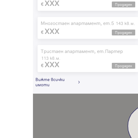
XXX
Продаден
Многостаен апартамент, ет.5
143 кв.м.
XXX
Продаден
Тристаен апартамент, ет.Партер
113 кв.м.
XXX
Продаден
Вижте всички
имоти