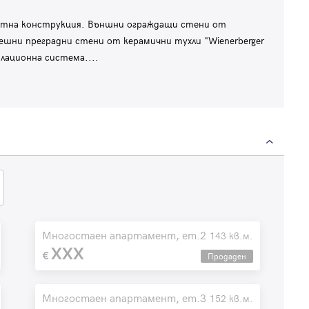
етна конструкция. Външни ограждащи стени от
решни преградни стени от керамични тухли "Wienerberger
олационна система.
...
Многостаен апартамент, ет.2
143 кв.м.
XXX
Продаден
Многостаен апартамент, ет.3
152 кв.м.