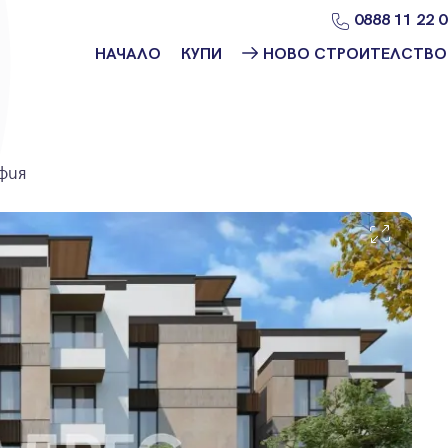
0888 11 22 
НАЧАЛО
КУПИ
НОВО СТРОИТЕЛСТВО
Намери
Ново
имот
строителство
София
Защо да купя
фия
имот с
Ново
Адрес?
строителство
Варна
Ново
строителство
Пловдив
Ново
строителство
Бургас
Проекти ново
строителство