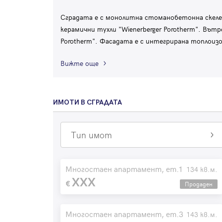
Сградата е с монолитна стоманобетонна скел
керамични тухли "Wienerberger Porotherm". Вът
Porotherm". Фасадата е с интегрирана топлоиз
Вижте още
ИМОТИ В СГРАДАТА
Тип имот
Многостаен апартамент, ет.1
134 кв.м.
XXX
Продаден
Многостаен апартамент, ет.3
143 кв.м.