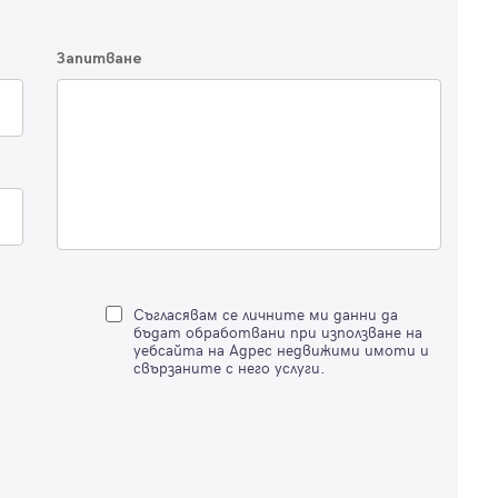
Имейл
Парола
Запитване
Вход с имейл
Забравена парола
Регистрация
Съгласявам се личните ми данни да
бъдат обработвани при използване на
уебсайта на Адрес недвижими имоти и
свързаните с него услуги.