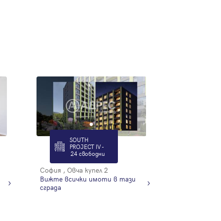
SOUTH
PROJECT IV -
24 свободни
София , Овча купел 2
Вижте всички имоти в тази
сграда