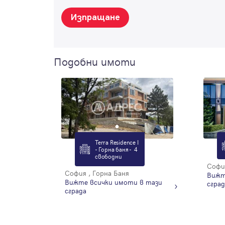
Изпращане
Подобни имоти
Terra Residence I
- Горна баня - 4
свободни
София
София , Горна Баня
Вижт
Вижте всички имоти в тази
сград
сграда