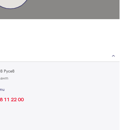
Вход
Влезте с профила си, за да разгледате повече снимки и да получит
по-подробна информация.
в Русев
тант
Продължи с Facebook
ти
8 11 22 00
Продължи с Google
или влезте с имейл