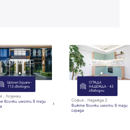
Uptown Square -
СГРАДА
113 свободни
НАДЕЖДА - 43
свободни
 , Лозенец
София , Надежда 2
е всички имоти в тази
Вижте всички имоти в тази
а
сграда