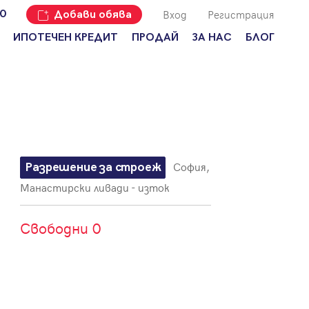
Вход
Регистрация
00
Добави обява
ИПОТЕЧЕН КРЕДИТ
ПРОДАЙ
ЗА НАС
БЛОГ
Добави
Наши офиси
За продавачи
обява
Кариери
За купувачи
Защо да
продам
Кои сме ние?
Ипотечно
имот с
кредитиране
Адрес?
Мениджмънт
За
София,
Разрешение за строеж
наемодатели
Address Run
Манастирски ливади - изток
За
Франчайз
наематели
Свободни 0
Често
Анализ на
задавани
пазара
въпроси
Новини