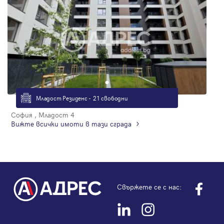
Младост Резиденс - 21 свободни
София , Младост 4
Вижте всички имоти в тази сграда
Свържете се с нас: