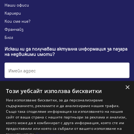
Наши офиси
Кариери
Кои сме ние?
Франчайз
Блог
Искаш ли да получаваш актуална информация за пазара
на недвижими имоти?
×
Абонирам се
Този уебсайт използва бисквитки
Ние използваме бисквитки, за да персонализираме
съдържанието, рекламите и да анализираме нашия трафик.
Също така споделяме информация за използването на нашия
НАЙ-ПОПУЛЯРНИ ТЪРСЕНИЯ:
сайт от ваша страна с нашите партньори за реклама и анализи,
които може да я комбинират с друга информация, която сте им
Общи условия
Политика за "бисквитки"
предоставили или която са събрали от вашето използване на