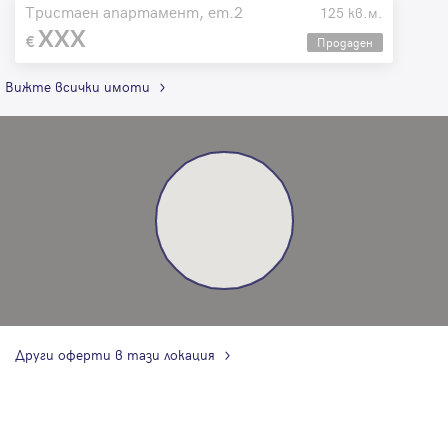
Тристаен апартамент, ет.2
125 кв.м.
XXX
Продаден
Вижте всички имоти
Други оферти в тази локация