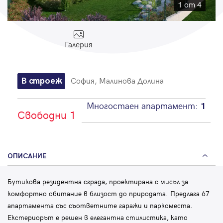
Парола
1 от 4
Галерия
Вход с имейл
София, Малинова Долина
В строеж
Забравена парола
Многостаен апартамент:
1
Свободни 1
Регистрация
ОПИСАНИЕ
Бутикова резидентна сграда, проектирана с мисъл за
комфортно обитание в близост до природата. Предлага 67
апартамента със съответните гаражи и паркоместа.
Екстериорът е решен в елегантна стилистика, като