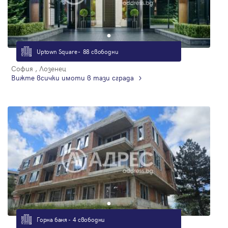
Uptown Square - 88 свободни
София , Лозенец
Вижте всички имоти в тази сграда
Горна баня - 4 свободни