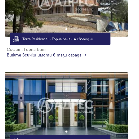
Terra Residence I - Горна баня - 4 свободни
София , Горна Баня
Вижте всички имоти в тази сграда