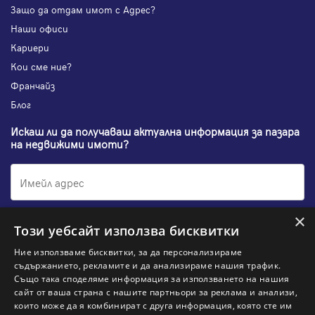
Защо да отдам имот с Адрес?
Наши офиси
Кариери
Кои сме ние?
Франчайз
Блог
Искаш ли да получаваш актуална информация за пазара
на недвижими имоти?
×
Абонирам се
Този уебсайт използва бисквитки
Ние използваме бисквитки, за да персонализираме
съдържанието, рекламите и да анализираме нашия трафик.
Също така споделяме информация за използването на нашия
НАЙ-ПОПУЛЯРНИ ТЪРСЕНИЯ:
сайт от ваша страна с нашите партньори за реклама и анализи,
които може да я комбинират с друга информация, която сте им