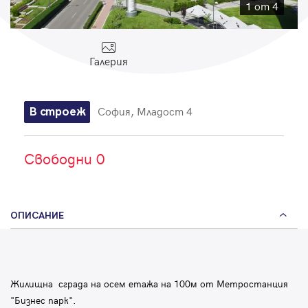
Парола
1 от 4
Галерия
Вход с имейл
София, Младост 4
В строеж
Забравена парола
Свободни 0
Регистрация
ОПИСАНИЕ
Жилищна сграда на осем етажа на 100м от Метростанция
"Бизнес парк".