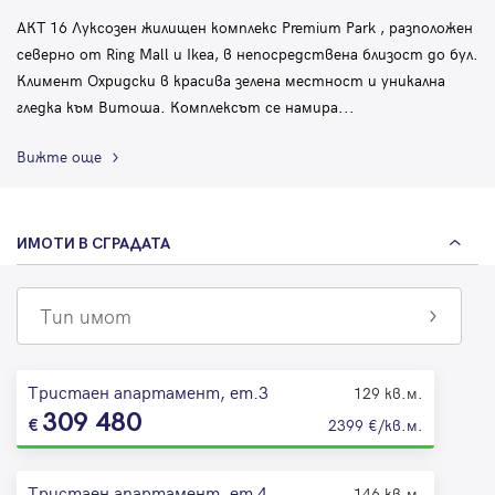
АКТ 16 Луксозен жилищен комплекс Premium Park , разположен
северно от Ring Mall и Ikea, в непосредствена близост до бул.
Климент Охридски в красива зелена местност и уникална
гледка към Витоша. Комплексът се намира
...
Вижте още
ИМОТИ В СГРАДАТА
Тип имот
Тристаен апартамент, ет.3
129 кв.м.
309 480
2399 €/кв.м.
Тристаен апартамент, ет.4
146 кв.м.