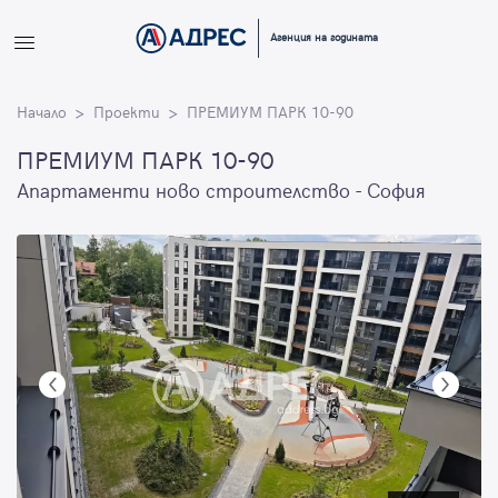
Вход
Агенция на годината
Влезте с профила си, за да разгледате повече снимки и да
Начало
получите по-подробна информация.
Проекти
ПРЕМИУМ ПАРК 10-90
ПРЕМИУМ ПАРК 10-90
Продължи с Facebook
Апартаменти ново строителство - София
Продължи с Google
или влезте с имейл
Имейл