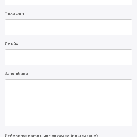
Телефон
Имейл
Запитване
Изберете дата и час за оглед (по желание)