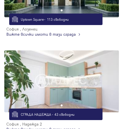
Uptown Square - 113 свободни
София , Лозенец
Вижте всички имоти в тази сграда
СГРАДА НАДЕЖДА - 43 свободни
София , Надежда 2