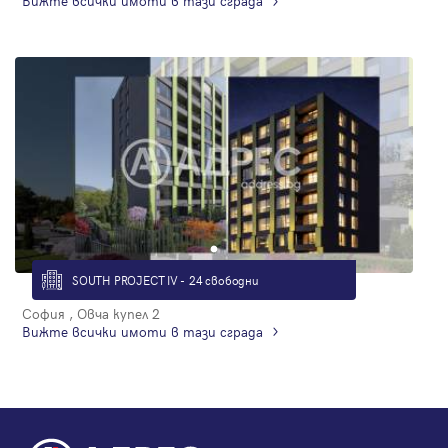
Вижте всички имоти в тази сграда
SOUTH PROJECT IV - 24 свободни
София , Овча купел 2
Вижте всички имоти в тази сграда