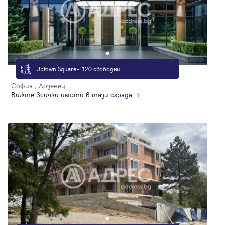
Uptown Square - 120 свободни
София , Лозенец
Вижте всички имоти в тази сграда