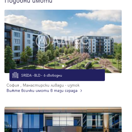
Подобни имоти
SREDA - BLD - 6 свободни
София , Манастирски ливади - изток
Вижте всички имоти в тази сграда