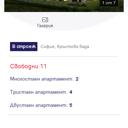
Парола
1 от 7
Галерия
Вход с имейл
София, Кръстова вада
В строеж
Забравена парола
Свободни 11
Регистрация
Многостаен апартамент:
2
Тристаен апартамент:
4
Двустаен апартамент:
5