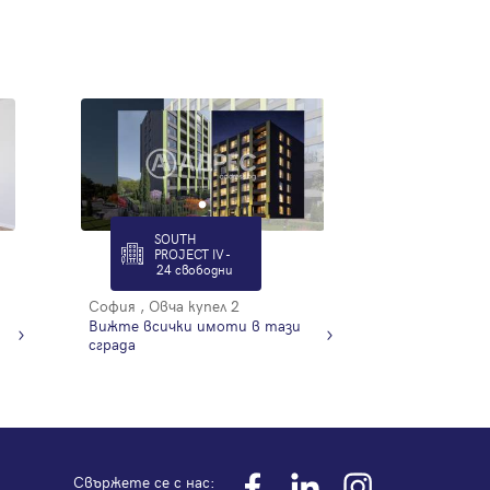
SOUTH
PROJECT IV -
24 свободни
София , Овча купел 2
Вижте всички имоти в тази
сграда
Свържете се с нас: