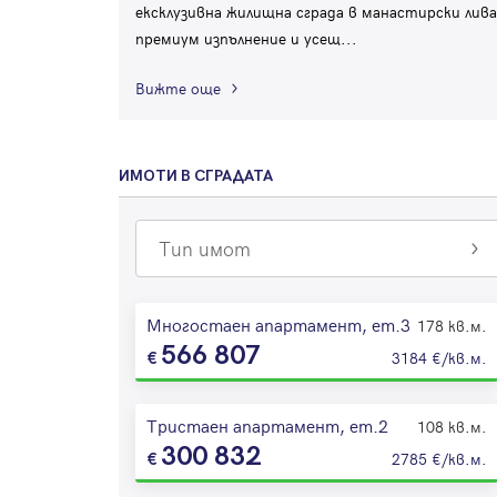
ексклузивна жилищна сграда в манастирски лив
премиум изпълнение и усещ
...
Вижте още
ИМОТИ В СГРАДАТА
Тип имот
Многостаен апартамент, ет.3
178 кв.м.
566 807
3184 €/кв.м.
Тристаен апартамент, ет.2
108 кв.м.
300 832
2785 €/кв.м.