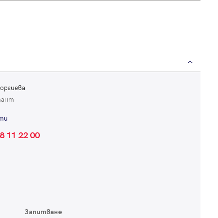
Вход
Влезте с профила си, за да разгледате повече снимки и да получит
еоргиева
по-подробна информация.
тант
ти
Продължи с Facebook
8 11 22 00
Продължи с Google
или влезте с имейл
Запитване
Имейл
Парола