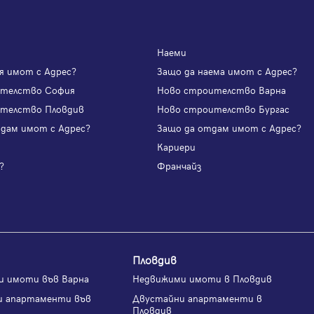
Наеми
я имот с Адрес?
Защо да наема имот с Адрес?
ителство София
Ново строителство Варна
телство Пловдив
Ново строителство Бургас
одам имот с Адрес?
Защо да отдам имот с Адрес?
и
Кариери
?
Франчайз
Пловдив
и имоти във Варна
Недвижими имоти в Пловдив
и апартаменти във
Двустайни апартаменти в
Пловдив