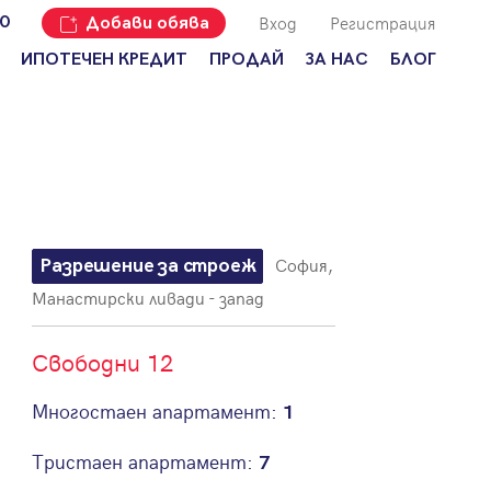
Вход
Регистрация
00
Добави обява
ИПОТЕЧЕН КРЕДИТ
ПРОДАЙ
ЗА НАС
БЛОГ
Добави
Наши офиси
За продавачи
обява
Кариери
За купувачи
Защо да
продам
Кои сме ние?
Ипотечно
имот с
кредитиране
Адрес?
Мениджмънт
За
София,
Разрешение за строеж
наемодатели
Address Run
Манастирски ливади - запад
За
Франчайз
наематели
Свободни 12
Често
Анализ на
задавани
пазара
въпроси
Многостаен апартамент:
1
Новини
Тристаен апартамент:
7