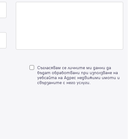
Вход с имейл
Забравена парола
Съгласявам се личните ми данни да
бъдат обработвани при използване на
Регистрация
уебсайта на Адрес недвижими имоти и
свързаните с него услуги.