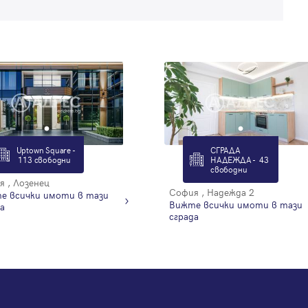
Uptown Square -
СГРАДА
113 свободни
НАДЕЖДА - 43
свободни
 , Лозенец
София , Надежда 2
е всички имоти в тази
Вижте всички имоти в тази
а
сграда