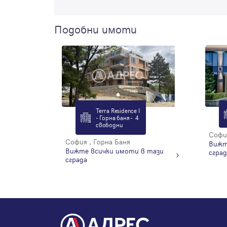
Подобни имоти
Terra Residence I
- Горна баня - 4
свободни
София
София , Горна Баня
Вижт
Вижте всички имоти в тази
сград
сграда