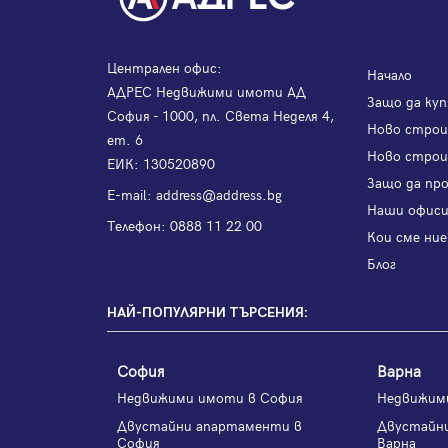
Централен офис:
Начало
АДРЕС Недвижими имоти АД
Защо да куп
София - 1000, пл. Света Неделя 4,
Ново стро
ет. 6
Ново строи
ЕИК: 130520890
Защо да пр
Е-mail:
address@address.bg
Наши офис
Телефон:
0888 11 22 00
Кои сме ние
Блог
НАЙ-ПОПУЛЯРНИ ТЪРСЕНИЯ:
София
Варна
Недвижими имоти в София
Недвижим
Двустайни апартаменти в
Двустайн
София
Варна