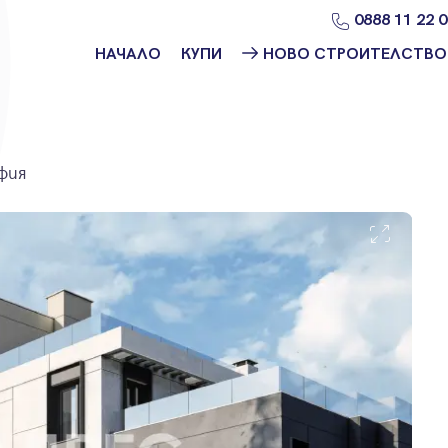
0888 11 22 
НАЧАЛО
КУПИ
НОВО СТРОИТЕЛСТВО
Намери
Ново
имот
строителство
София
Защо да купя
фия
имот с
Ново
Адрес?
строителство
Варна
Ново
строителство
Пловдив
Ново
строителство
Бургас
Проекти ново
строителство