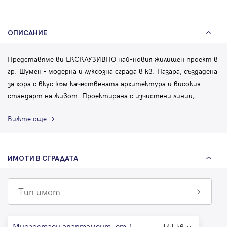
ОПИСАНИЕ
Представяме ви ЕКСКЛУЗИВНО най-новия жилищен проект в
гр. Шумен – модерна и луксозна сграда в кв. Пазара, създадена
за хора с вкус към качествената архитектура и високия
стандарт на живот. Проектирана с изчистени линии,
...
Вижте още
ИМОТИ В СГРАДАТА
Тип имот
Многостаен апартамент, ет.1
141 кв.м.