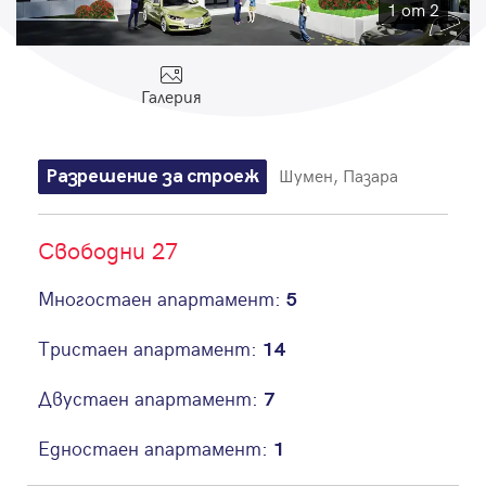
Парола
1 от 2
Галерия
Вход с имейл
Шумен, Пазара
Разрешение за строеж
Забравена парола
Свободни 27
Регистрация
Многостаен апартамент:
5
Тристаен апартамент:
14
Двустаен апартамент:
7
Едностаен апартамент:
1