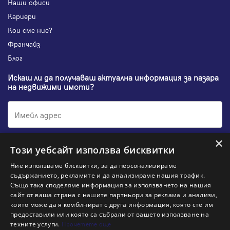
Наши офиси
Кариери
Кои сме ние?
Франчайз
Блог
Искаш ли да получаваш актуална информация за пазара
на недвижими имоти?
×
Абонирам се
Този уебсайт използва бисквитки
Ние използваме бисквитки, за да персонализираме
съдържанието, рекламите и да анализираме нашия трафик.
Също така споделяме информация за използването на нашия
НАЙ-ПОПУЛЯРНИ ТЪРСЕНИЯ:
сайт от ваша страна с нашите партньори за реклама и анализи,
които може да я комбинират с друга информация, която сте им
предоставили или която са събрали от вашето използване на
Общи условия
Политика за "бисквитки"
Политики за поверителност
Политика по качеството
техните услуги.
Прочетете още