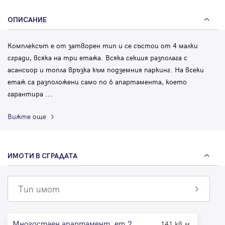
ОПИСАНИЕ
Комплексът е от затворен тип и се състои от 4 малки
сгради, всяка на три етажа. Всяка секция разполага с
асансьор и топла връзка към подземния паркинг. На всеки
етаж са разположени само по 6 апартамента, което
гарантира
...
Вижте още
ИМОТИ В СГРАДАТА
Тип имот
Многостаен апартамент, ет.2
141 кв.м.