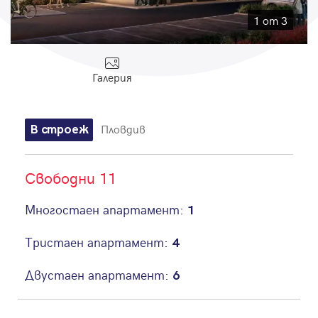
Парола
1 от 3
Галерия
Вход с имейл
Пловдив
В строеж
Забравена парола
Свободни 11
Регистрация
Многостаен апартамент:
1
Тристаен апартамент:
4
Двустаен апартамент:
6