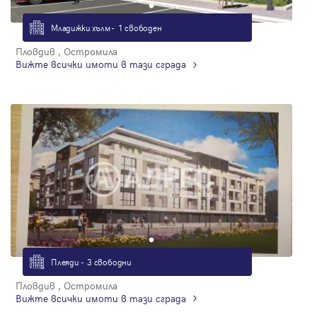
Младижки хълм - 1 свободен
Пловдив , Остромила
Вижте всички имоти в тази сграда
Плеяди - 3 свободни
Пловдив , Остромила
Вижте всички имоти в тази сграда