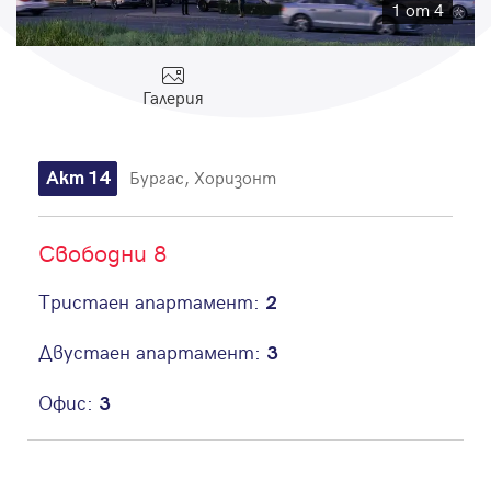
Парола
1 от 4
Галерия
Вход с имейл
Бургас, Хоризонт
Акт 14
Забравена парола
Свободни 8
Регистрация
Тристаен апартамент:
2
Двустаен апартамент:
3
Офис:
3