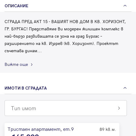
ОПИСАНИЕ
СГРАДА ПРЕД АКТ 15 - ВАШИЯТ НОВ ДОМ В КВ. ХОРИЗОНТ,
ГР. БУРГАС! Представяме Ви модерен жилищен комплекс в
най-бързо развиващата се зона на град Бургас –
разширението на кв. Изгрев (кв. Хоризонт). Проектът
съчетава динам
...
Вижте още
ИМОТИ В СГРАДАТА
Тип имот
Тристаен апартамент, ет.9
89 кв.м.