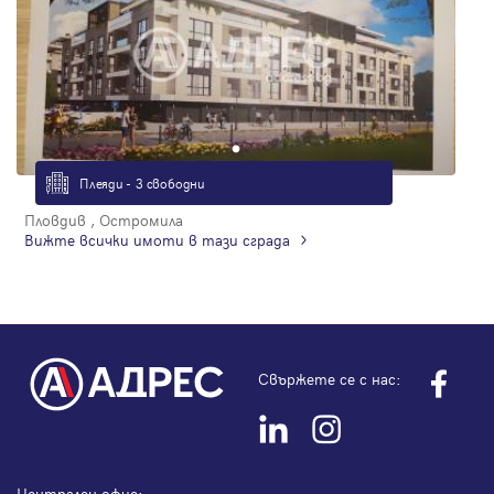
Плеяди - 3 свободни
Пловдив , Остромила
Вижте всички имоти в тази сграда
Свържете се с нас:
Централен офис: