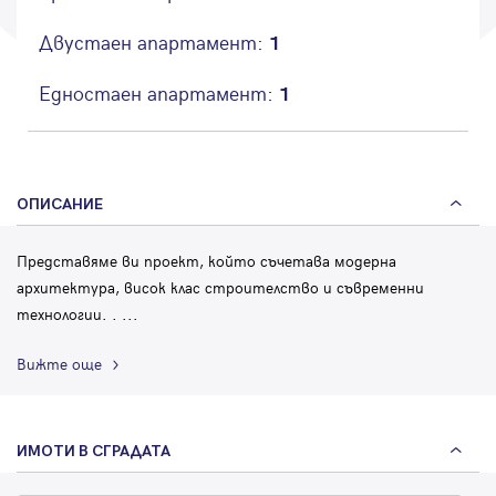
Парола
Двустаен апартамент:
1
Едностаен апартамент:
1
Вход с имейл
ОПИСАНИЕ
Забравена парола
Представяме ви проект, който съчетава модерна
Регистрация
архитектура, висок клас строителство и съвременни
технологии. .
...
Вижте още
ИМОТИ В СГРАДАТА