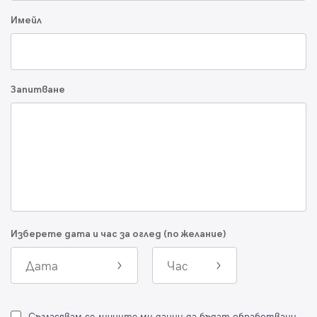
Имейл
Запитване
Изберете дата и час за оглед (по желание)
Дата
Час
Съгласявам се личните ми данни да бъдат обработвани