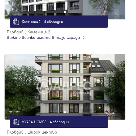
Каменица 2 - 4 свободни
Пловдив , Каменица 2
Вижте всички имоти в тази сграда
VYARA HOMES - 4 свободни
Пловдив , Широк център