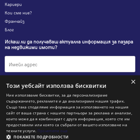
Кариери
Кои сме ние?
Франчайз
Блог
Искаш ли да получаваш актуална информация за пазара
на недвижими имоти?
×
Абонирам се
Този уебсайт използва бисквитки
Ние използваме бисквитки, за да персонализираме
съдържанието, рекламите и да анализираме нашия трафик.
Също така споделяме информация за използването на нашия
НАЙ-ПОПУЛЯРНИ ТЪРСЕНИЯ:
сайт от ваша страна с нашите партньори за реклама и анализи,
които може да я комбинират с друга информация, която сте им
Общи условия
Политика за "бисквитки"
предоставили или която са събрали от вашето използване на
Политики за поверителност
Политика по качеството
техните услуги.
Прочетете още
Информация по ЗЗЛПСПООИН
ПОКАЖЕТЕ ПОДРОБНОСТИ