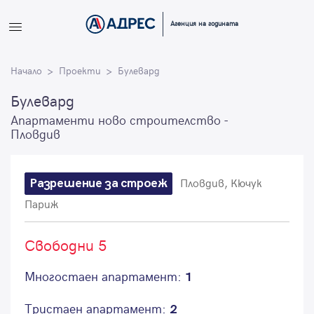
Вход
Агенция на годината
Влезте с профила си, за да разгледате повече снимки и да
Начало
получите по-подробна информация.
Проекти
Булевард
Булевард
Продължи с Facebook
Апартаменти ново строителство -
Пловдив
Продължи с Google
Пловдив, Кючук
Разрешение за строеж
или влезте с имейл
Париж
Свободни 5
Имейл
Многостаен апартамент:
1
Тристаен апартамент:
2