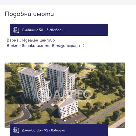
Подобни имоти
Сливница 50 - 5 свободни
Варна , Идеален център
Вижте всички имоти в тази сграда
Джъмбо вю - 92 свободни