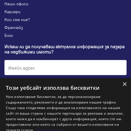
Наши офиси
Кариери
Кои сме ние?
Франчайз
Блог
Искаш ли да получаваш актуална информация за пазара
на недвижими имоти?
×
Абонирам се
Този уебсайт използва бисквитки
Ние използваме бисквитки, за да персонализираме
съдържанието, рекламите и да анализираме нашия трафик.
Също така споделяме информация за използването на нашия
НАЙ-ПОПУЛЯРНИ ТЪРСЕНИЯ:
сайт от ваша страна с нашите партньори за реклама и анализи,
които може да я комбинират с друга информация, която сте им
предоставили или която са събрали от вашето използване на
Общи условия
Политика за "бисквитки"
Политики за поверителност
Политика по качеството
техните услуги.
Прочетете още