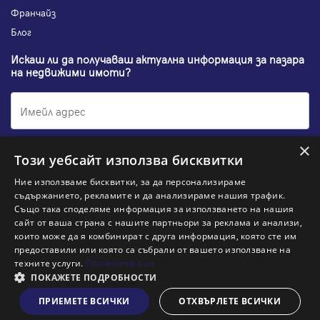
Франчайз
Блог
Искаш ли да получаваш актуална информация за пазара
на недвижими имоти?
×
Абонирам се
Този уебсайт използва бисквитки
Ние използваме бисквитки, за да персонализираме
съдържанието, рекламите и да анализираме нашия трафик.
Също така споделяме информация за използването на нашия
НАЙ-ПОПУЛЯРНИ ТЪРСЕНИЯ:
сайт от ваша страна с нашите партньори за реклама и анализи,
които може да я комбинират с друга информация, която сте им
Общи условия
Политика за "бисквитки"
предоставили или която са събрали от вашето използване на
Политики за поверителност
Политика по качеството
техните услуги.
Прочетете още
Информация по ЗЗЛПСПООИН
ПОКАЖЕТЕ ПОДРОБНОСТИ
ПРИЕМЕТЕ ВСИЧКИ
ОТХВЪРЛЕТЕ ВСИЧКИ
© 2026 Адрес, All rights reserved. Website by
& VJSoft
Kipo