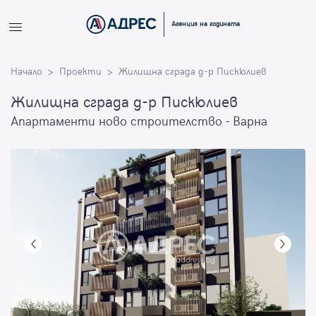
Вход
Агенция на годината
Влезте с профила си, за да разгледате повече снимки и да
Начало
получите по-подробна информация.
Проекти
Жилищна сграда д-р Пискюлиев
Жилищна сграда д-р Пискюлиев
Продължи с Facebook
Апартаменти ново строителство - Варна
Продължи с Google
или влезте с имейл
Имейл