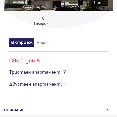
Парола
1 от 2
Галерия
Вход с имейл
Варна
В строеж
Забравена парола
Свободни 8
Регистрация
Тристаен апартамент:
7
Двустаен апартамент:
1
ОПИСАНИЕ