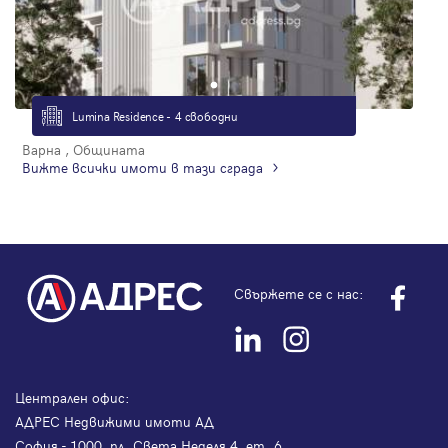
Lumina Residence - 4 свободни
Варна , Общината
Вижте всички имоти в тази сграда
Свържете се с нас:
Централен офис:
АДРЕС Недвижими имоти АД
София - 1000, пл. Света Неделя 4, ет. 6