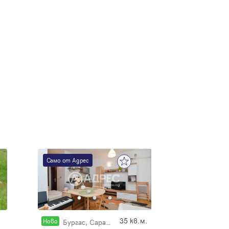
е
Само от Адрес
35 кв.м.
Новo
Бургас, Сарафово