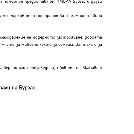
на помощ се предоставя от УМБАЛ Бургас и други
а алея, парковите пространства и плажната ивица
Благодарение на модерното застрояване, добрата
място за живеене както за семейства, така и за
бзаведени или необзаведени, обявите ни включват
али на Бургас: