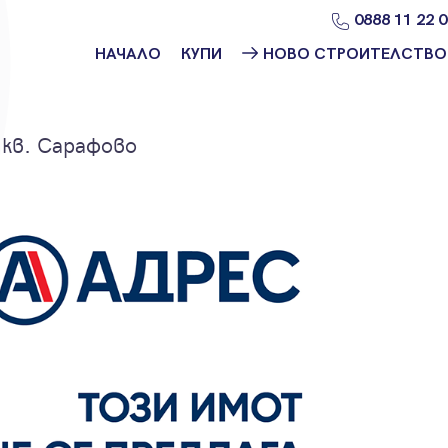
0888 11 22 
НАЧАЛО
КУПИ
НОВО СТРОИТЕЛСТВО
Намери
Ново
имот
строителство
София
 кв. Сарафово
Защо да купя
имот с
Ново
Адрес?
строителство
Варна
Ново
строителство
Пловдив
Ново
строителство
Бургас
Проекти ново
строителство