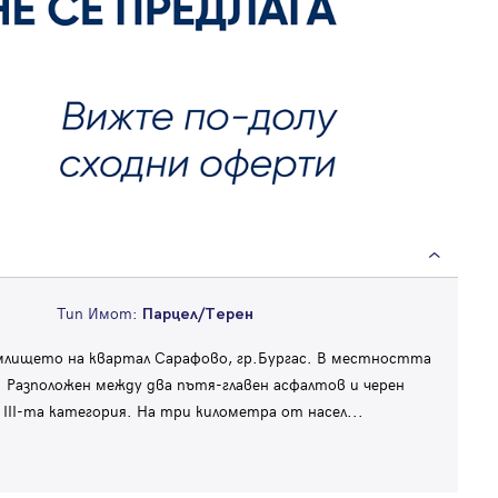
Тип Имот:
Парцел/Терен
млището на квартал Сарафово, гр.Бургас. В местността
. Разположен между два пътя-главен асфалтов и черен
 III-та категория. На три километра от насел
...