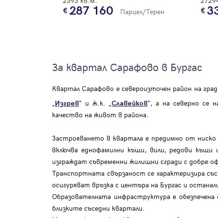
2393 кв.м.
27294
287 160
3
Парцел/Терен
За квартал Сарафово в Бургас
Квартал Сарафово е североизточен район на град 
„
“ и ж.к. „
“, а на северно се 
Изгрев
Славейков
качество на живот в района.
Застрояването в квартала е предимно от ниско
включва еднофамилни къщи, вили, редови къщи 
изграждат съвременни жилищни сгради с добре оф
Транспортната свързаност се характеризира със
осигуряват връзка с центъра на Бургас и остана
Образователната инфраструктура е обезпечена 
близките съседни квартали.