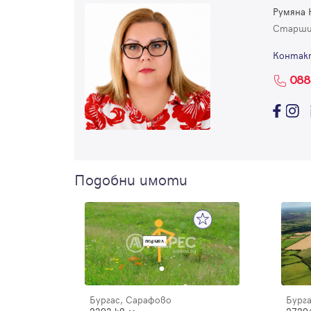
Румяна 
Старши
Контак
088
Подобни имоти
Бургас, Сарафово
Бург