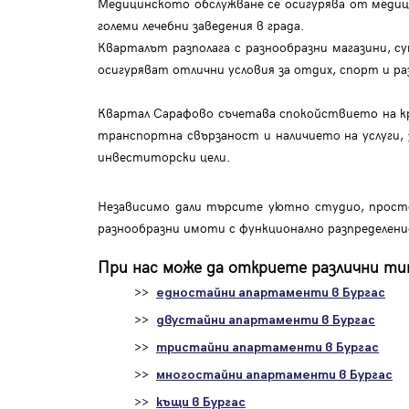
Медицинското обслужване се осигурява от медиц
големи лечебни заведения в града.
Кварталът разполага с разнообразни магазини, с
осигуряват отлични условия за отдих, спорт и раз
Квартал Сарафово съчетава спокойствието на кр
транспортна свързаност и наличието на услуги,
инвеститорски цели.
Независимо дали търсите уютно студио, прост
разнообразни имоти с функционално разпределен
При нас може да откриете различни тип
>>
едностайни апартаменти в Бургас
>>
двустайни апартаменти в Бургас
>>
тристайни апартаменти в Бургас
>>
многостайни апартаменти в Бургас
>>
къщи в Бургас