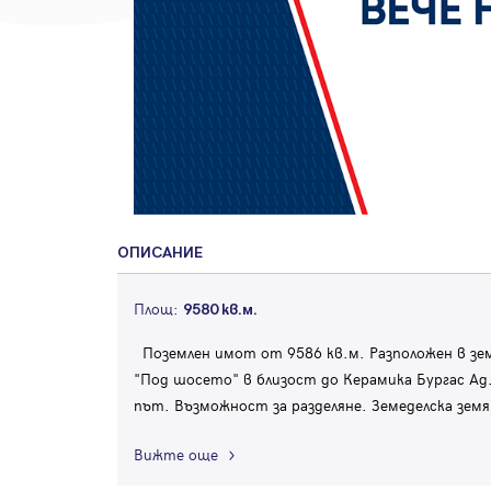
ОПИСАНИЕ
Площ:
9580 кв.м.
Поземлен имот от 9586 кв.м. Разположен в зе
"Под шосето" в близост до Керамика Бургас Ад
път. Възможност за разделяне. Земеделска земя
Вижте още