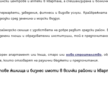
ински центрове и аптеки в квартала, а специализирана и болнич
упермаркети, заведения, фитнеси и видове услуги. Крайбрежнат
ходки сред зеленина и морски въздух.
айморско селище с удобствата на добре развит градски район. 
 зелени площи и образователни институции, той е предпочитано 
орен апартамент или къща, старо или
, о
ново строителство
ие, които отговарят на различни бюджети и предпочитания.
ове жилища и бизнес имоти в всички райони и кварт