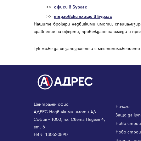
>>
офиси в Бургас
>>
търговски площи в Бургас
Нашите брокери недвижими имоти, специализира
сравнение на оферти, провеждане на огледи и пре
Тук може да се запознаете и с местоположението
Централен офис:
Начало
АДРЕС Недвижими имоти АД
Защо да куп
София - 1000, пл. Света Неделя 4,
Ново стро
ет. 6
Ново строи
ЕИК: 130520890
Защо да пр