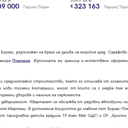
 кв.м.
35907 кв.м.
Благодарим ви! Очаквайте скоро да се свържем с вас!
39 000
323 163
регистрацията.
Парцел/Терен
Парцел/Тере
Имейл
Парола
Вход с имейл
Бургас, разположен на брега на залива на морския град. Сарафов
намира
. Източната му граница е естествено оформен
Поморие
Забравена парола
Регистрация
 и средноетажно строителство, което го отличава от големит
и нови тухлени кооперации, много от които са с гледка към 
ормени дворове и наличие на паркоместа.
 завършеност. Кварталът се обслужва от редовни автобусни ли
лите квартали. В допълнение близостта до главния път Бургас-П
от Целодневна детска градина 19 Ален Мак (ЦДГ) и ОУ „Христо 