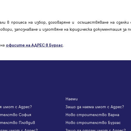
ли в процеса на избор, договаряне и осъществяване на сделки 
говори, запознаване и изготвяне на юридическа документация за п
 на
.
офисите на АДРЕС в Бургас
Наеми
я имот с Адрес?
Защо да наема имот с Адрес?
ителство София
Ново строителство Варна
телство Пловдив
Ново строителство Бургас
одам имот с Адрес?
Защо да отдам имот с Адрес?