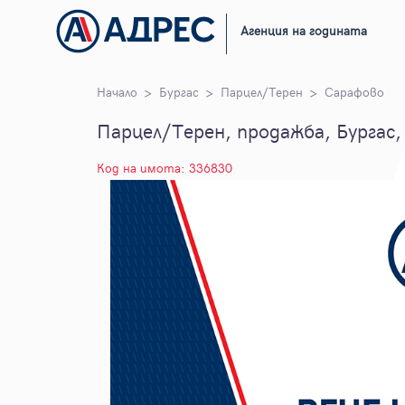
Агенция на годината
Начало
Бургас
Парцел/Терен
Сарафово
Парцел/Терен, продажба, Бургас,
Код на имота: 336830