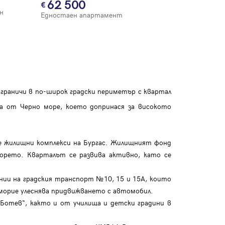
62 500
н
Едностаен апартамент
о граничи в по-широк градски периметър с квартал
а от Черно море, което допринася за високото
е жилищни комплекси на Бургас. Жилищният фонд
морето. Кварталът се развива активно, като се
нии на градския транспорт №10, 15 и 15А, които
оморие улеснява придвижването с автомобил.
Ботев“, както и от училища и детски градини в