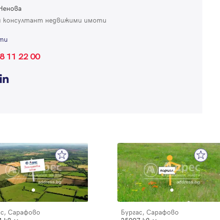
Ненова
 консултант недвижими имоти
ти
8 11 22 00
Вход
Влезте с профила си, за да разгледате повече снимки и да получит
по-подробна информация.
Продължи с Facebook
Продължи с Google
Успех!
Успех!
или влезте с имейл
ас, Сарафово
Бургас, Сарафово
Благодарим ви! Проверете имейл адрес си, за да активирате