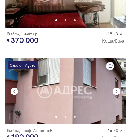
Ямбол, Център
118 кв.м.
370 000
Къща/Вила
Само от Адрес
Ямбол, Граф Игнатиев
66 кв.м.