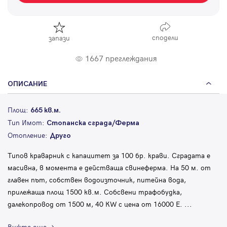
сподели
запази
1667 преглеждания
ОПИСАНИЕ
Площ:
665 кв.м.
Тип Имот:
Стопанска сграда/Ферма
Отопление:
Друго
Типов краварник с капацитет за 100 бр. крави. Сградата е
масивна, в момента е действаща свинеферма. На 50 м. от
главен път, собствен водоизточник, питейна вода,
прилежаща площ 1500 кв.м. Собсвени трафобудка,
далекопровод от 1500 м, 40 КW с цена от 16000 Е.
...
Вижте още