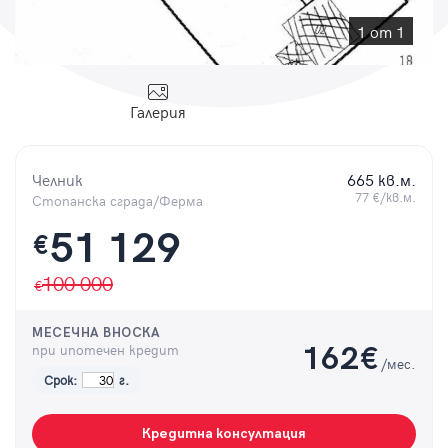
Парола
1 от 1
Галерия
Вход с имейл
Челник
665 кв.м.
Забравена парола
77 €/кв.м.
Стопанска сграда/Ферма
51 129
€
Регистрация
100 000
МЕСЕЧНА ВНОСКА
при ипотечен кредит
162
€
/мес.
Срок:
г.
Кредитна консултация