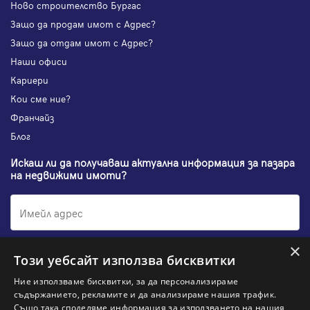
Ново строителство Бургас
Защо да продам имот с Адрес?
Защо да отдам имот с Адрес?
Наши офиси
Кариери
Кои сме ние?
Франчайз
Блог
Искаш ли да получаваш актуална информация за пазара
на недвижими имоти?
×
Абонирам се
Този уебсайт използва бисквитки
Ние използваме бисквитки, за да персонализираме
съдържанието, рекламите и да анализираме нашия трафик.
Също така споделяме информация за използването на нашия