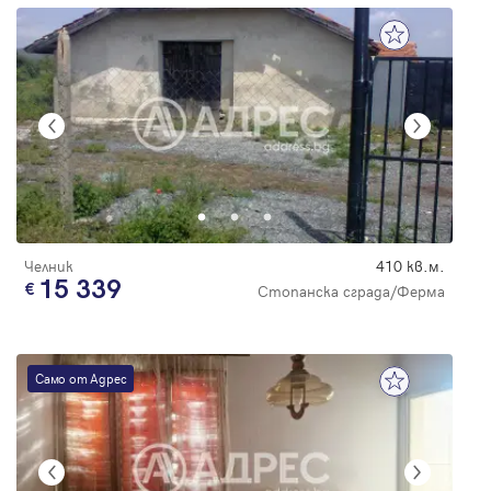
Челник
410 кв.м.
15 339
Стопанска сграда/Ферма
Само от Адрес