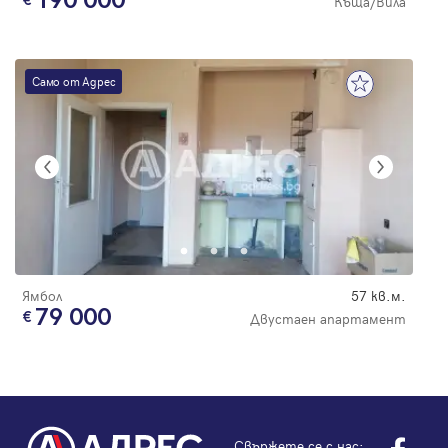
190 000
Къща/Вила
Само от Адрес
Ямбол
57 кв.м.
79 000
Двустаен апартамент
Свържете се с нас: