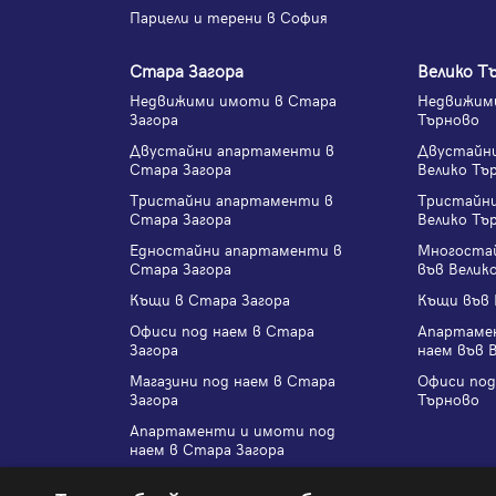
Парцели и терени в София
Стара Загора
Велико Т
Недвижими имоти в Стара
Недвижими
Загора
Търново
Двустайни апартаменти в
Двустайн
Стара Загора
Велико Тъ
Тристайни апартаменти в
Тристайн
Стара Загора
Велико Тъ
Едностайни апартаменти в
Многоста
Стара Загора
във Велик
Къщи в Стара Загора
Къщи във 
Офиси под наем в Стара
Апартаме
Загора
наем във 
Магазини под наем в Стара
Офиси под
Загора
Търново
Апартаменти и имоти под
наем в Стара Загора