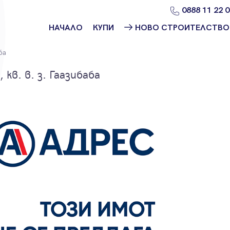
0888 11 22 
НАЧАЛО
КУПИ
НОВО СТРОИТЕЛСТВО
Намери
Ново
ба
имот
строителство
София
кв. в. з. Гаазибаба
Защо да купя
имот с
Ново
Адрес?
строителство
Варна
Ново
строителство
Пловдив
Ново
строителство
Бургас
Проекти ново
строителство