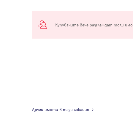
Купувачите вече разглеждат този им
Други имоти в тази локация