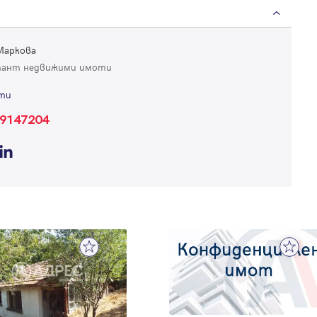
Вход
Влезте с профила си, за да разгледате повече снимки и да получит
Маркова
по-подробна информация.
тант недвижими имоти
ти
Продължи с Facebook
9147204
Продължи с Google
Успех!
Успех!
или влезте с имейл
Благодарим ви! Проверете имейл адрес си, за да активирате
Благодарим ви! Очаквайте скоро да се свържем с вас!
регистрацията.
Имейл
Парола