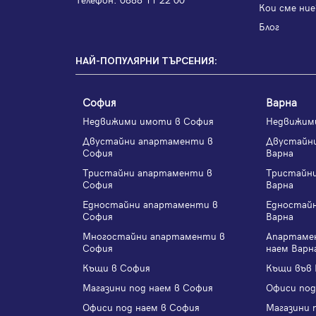
Кои сме ние
Блог
НАЙ-ПОПУЛЯРНИ ТЪРСЕНИЯ:
София
Варна
Недвижими имоти в София
Недвижим
Двустайни апартаменти в
Двустайн
София
Варна
Тристайни апартаменти в
Тристайн
София
Варна
Едностайни апартаменти в
Едностай
София
Варна
Многостайни апартаменти в
Апартаме
София
наем Варн
Къщи в София
Къщи във 
Магазини под наем в София
Офиси под
Офиси под наем в София
Магазини 