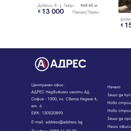
Добрич, в. з. Гаазибаба
468 кв.м.
13 000
Парцел/Терен
1
Централен офис:
Начало
АДРЕС Недвижими имоти АД
Защо да куп
София - 1000, пл. Света Неделя 4,
Ново стро
ет. 6
Ново строи
ЕИК: 130520890
Защо да пр
Е-mail:
address@address.bg
Наши офис
Телефон:
0888 11 22 00