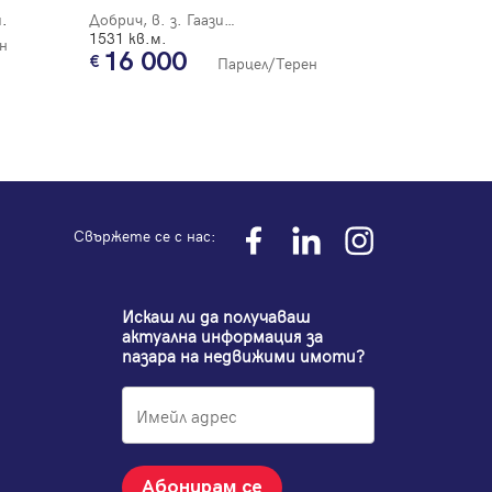
.
Добрич, в. з. Гаазибаба
1531 кв.м.
н
16 000
Парцел/Терен
Свържете се с нас:
Искаш ли да получаваш
актуална информация за
пазара на недвижими имоти?
Абонирам се