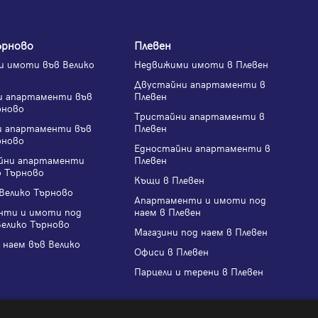
ърново
Плевен
 имоти във Велико
Недвижими имоти в Плевен
Двустайни апартаменти в
и апартаменти във
Плевен
рново
Тристайни апартаменти в
и апартаменти във
Плевен
рново
Едностайни апартаменти в
йни апартаменти
Плевен
о Търново
Къщи в Плевен
Велико Търново
Апартаменти и имоти под
нти и имоти под
наем в Плевен
Велико Търново
Магазини под наем в Плевен
 наем във Велико
Офиси в Плевен
Парцели и терени в Плевен