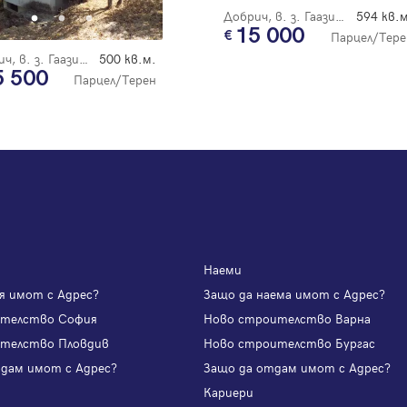
Вход с имейл
Добрич, в. з. Гаазибаба
594 кв.м
15 000
Парцел/Тере
Добрич, в. з. Гаазибаба
500 кв.м.
Забравена парола
5 500
Парцел/Терен
Регистрация
Наеми
я имот с Адрес?
Защо да наема имот с Адрес?
ителство София
Ново строителство Варна
телство Пловдив
Ново строителство Бургас
одам имот с Адрес?
Защо да отдам имот с Адрес?
и
Кариери