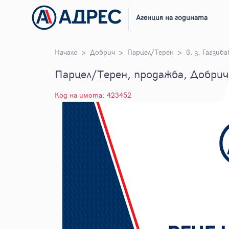
Агенция на годината
Начало
Добрич
Парцел/Терен
в. з. Гаазиба
Парцел/Терен, продажба, Добрич, 
Код на имота: 423452