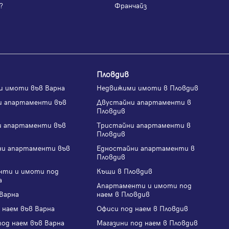
?
Франчайз
Пловдив
и имоти във Варна
Недвижими имоти в Пловдив
и апартаменти във
Двустайни апартаменти в
Пловдив
и апартаменти във
Тристайни апартаменти в
Пловдив
ни апартаменти във
Едностайни апартаменти в
Пловдив
нти и имоти под
Къщи в Пловдив
а
Апартаменти и имоти под
Варна
наем в Пловдив
 наем във Варна
Офиси под наем в Пловдив
под наем във Варна
Магазини под наем в Пловдив