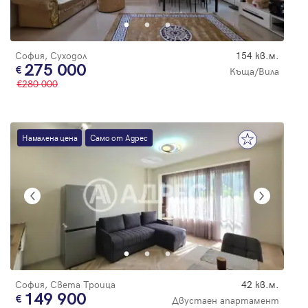
София, Суходол
154 кв.м.
275 000
Къща/Вила
280 000
Намалена цена
Само от Адрес
София, Света Троица
42 кв.м.
149 900
Двустаен апартамент