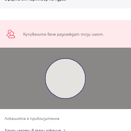
Купувачите вече разглеждат този имот.
Локацията е приблизителна
Други имоти в тази локация