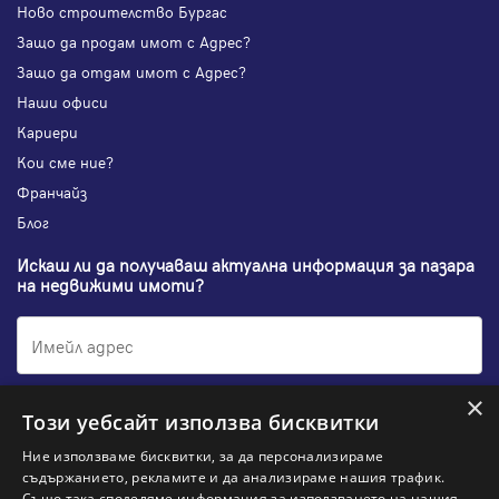
Ново строителство Бургас
Защо да продам имот с Адрес?
Защо да отдам имот с Адрес?
Наши офиси
Кариери
Кои сме ние?
Франчайз
Блог
Искаш ли да получаваш актуална информация за пазара
на недвижими имоти?
×
Абонирам се
Този уебсайт използва бисквитки
Ние използваме бисквитки, за да персонализираме
съдържанието, рекламите и да анализираме нашия трафик.
Също така споделяме информация за използването на нашия