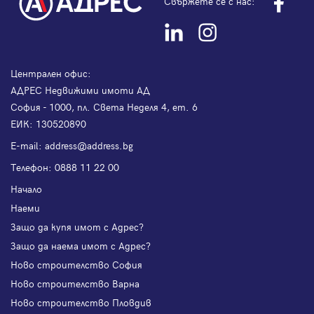
Свържете се с нас:
Централен офис:
АДРЕС Недвижими имоти АД
София - 1000, пл. Света Неделя 4, ет. 6
ЕИК: 130520890
Е-mail:
address@address.bg
Телефон:
0888 11 22 00
Начало
Наеми
Защо да купя имот с Адрес?
Защо да наема имот с Адрес?
Ново строителство София
Ново строителство Варна
Ново строителство Пловдив