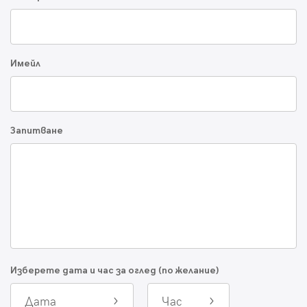
Имейл
Запитване
Изберете дата и час за оглед (по желание)
Дата
Час