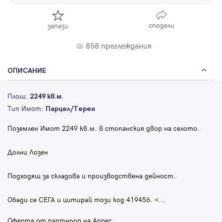
сподели
запази
858 преглеждания
ОПИСАНИЕ
Площ:
2249 кв.м.
Тип Имот:
Парцел/Терен
Поземлен Имот 2249 кв.м. в стопанския двор на селото.
Долни Лозен
Подходящ за складова и производствена дейност.
Обади се СЕГА и цитирай този код 419456. <
...
Оферта от партньор на Адрес