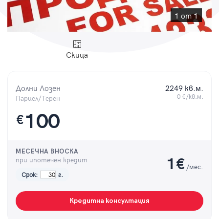
Парола
1 от 1
Скица
Вход с имейл
Долни Лозен
2249 кв.м.
Забравена парола
0 €/кв.м.
Парцел/Терен
100
€
Регистрация
МЕСЕЧНА ВНОСКА
при ипотечен кредит
1
€
/мес.
Срок:
г.
Кредитна консултация