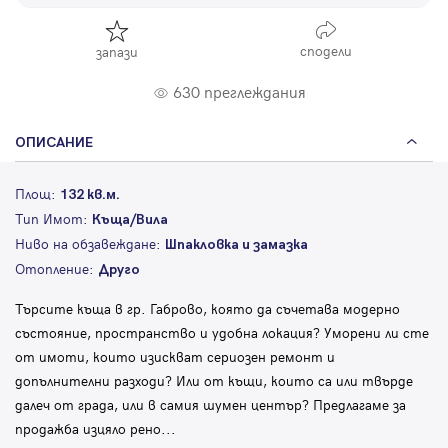
сподели
запази
630 преглеждания
ОПИСАНИЕ
Площ:
132 кв.м.
Тип Имот:
Къща/Вила
Ниво на обзавеждане:
Шпакловка и замазка
Отопление:
Друго
Търсите къща в гр. Габрово, която да съчетава модерно
състояние, пространство и удобна локация? Уморени ли сте
от имоти, които изискват сериозен ремонт и
допълнителни разходи? Или от къщи, които са или твърде
далеч от града, или в самия шумен център? Предлагаме за
продажба изцяло рено
...