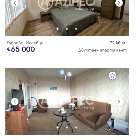
Габрово, Недевци
72 кв.м.
65 000
Двустаен апартамент