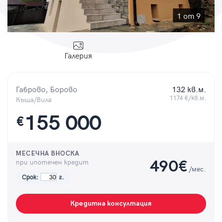
Парола
1 от 9
Галерия
Вход с имейл
Габрово, Борово
132 кв.м.
Забравена парола
1174 €/кв.м.
Къща/Вила
155 000
€
Регистрация
МЕСЕЧНА ВНОСКА
при ипотечен кредит
490
€
/мес.
Срок:
г.
Кредитна консултация