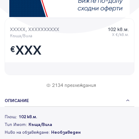
Парола
XXXXX, XXXXXXXXXX
102 кв.м.
X €/кв.м.
Къща/Вила
Вход с имейл
XXX
€
Забравена парола
Регистрация
2134 преглеждания
ОПИСАНИЕ
Площ:
102 кв.м.
Тип Имот:
Къща/Вила
Ниво на обзавеждане:
Необзаведен