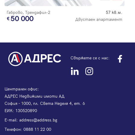
Габрово, Трендафил-2
57 кв.м.
50 000
Двустаен апартамент
Свържете се с нас:
Централен офис:
АДРЕС Недвижими имоти АД
София - 1000, пл. Света Неделя 4, ет. 6
ЕИК: 130520890
Е-mail:
address@address.bg
Телефон:
0888 11 22 00