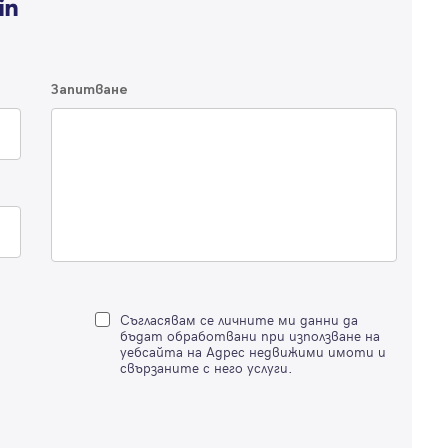
по-подробна информация.
Продължи с Facebook
Запитване
Продължи с Google
Успех!
Успех!
или влезте с имейл
Благодарим ви! Проверете имейл адрес си, за да активирате
Благодарим ви! Очаквайте скоро да се свържем с вас!
регистрацията.
Имейл
Парола
Съгласявам се личните ми данни да
бъдат обработвани при използване на
уебсайта на Адрес недвижими имоти и
свързаните с него услуги.
Вход с имейл