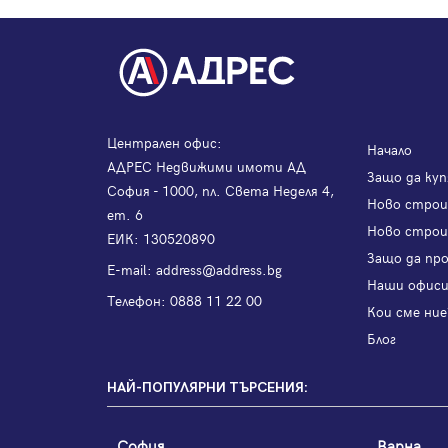
Централен офис:
Начало
АДРЕС Недвижими имоти АД
Защо да куп
София - 1000, пл. Света Неделя 4,
Ново стро
ет. 6
Ново строи
ЕИК: 130520890
Защо да пр
Е-mail:
address@address.bg
Наши офис
Телефон:
0888 11 22 00
Кои сме ние
Блог
НАЙ-ПОПУЛЯРНИ ТЪРСЕНИЯ:
София
Варна