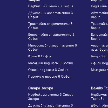
Недвижими имоти в София
Недвижим
Двустайни апартаменти в
Двустайн
София
Варна
Тристайни апартаменти в
Тристайн
София
Варна
Едностайни апартаменти в
Едностай
София
Варна
Многостайни апартаменти в
Апартаме
София
наем Варн
Къщи в София
Къщи във 
Магазини под наем в София
Офиси под
Офиси под наем в София
Магазини 
Парцели и терени в София
Стара Загора
Велико Т
Недвижими имоти в Стара
Недвижими
Загора
Търново
Двустайни апартаменти в
Двустайн