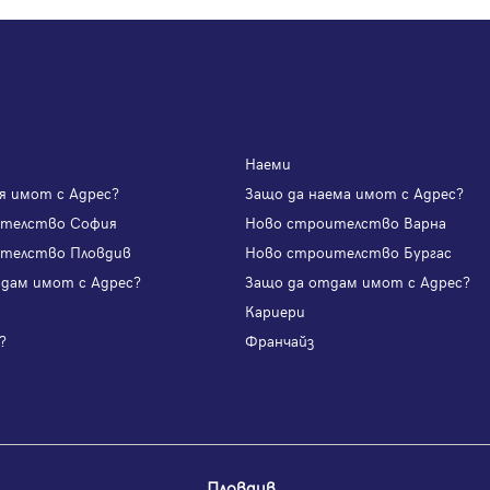
Наеми
я имот с Адрес?
Защо да наема имот с Адрес?
ителство София
Ново строителство Варна
телство Пловдив
Ново строителство Бургас
одам имот с Адрес?
Защо да отдам имот с Адрес?
и
Кариери
?
Франчайз
Пловдив