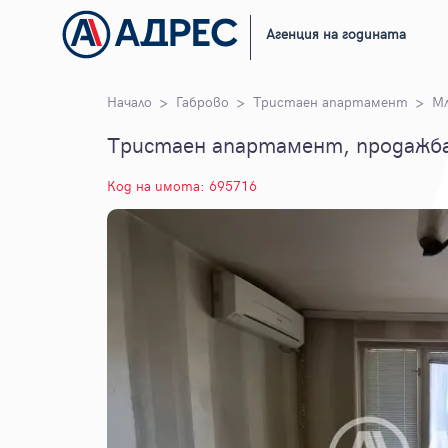
Агенция на годината
Начало
Габрово
Тристаен апартамент
М
Тристаен апартамент, продажба,
Код на имота: 695716