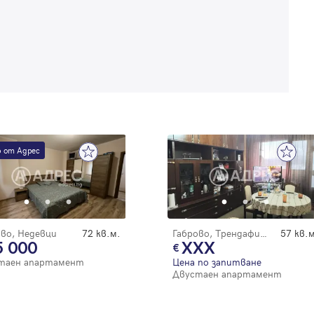
Забравена парола
Регистрация
 от Адрес
ово, Недевци
72 кв.м.
Габрово, Трендафил 1
57 кв.м
5 000
XXX
таен апартамент
Цена по запитване
Двустаен апартамент