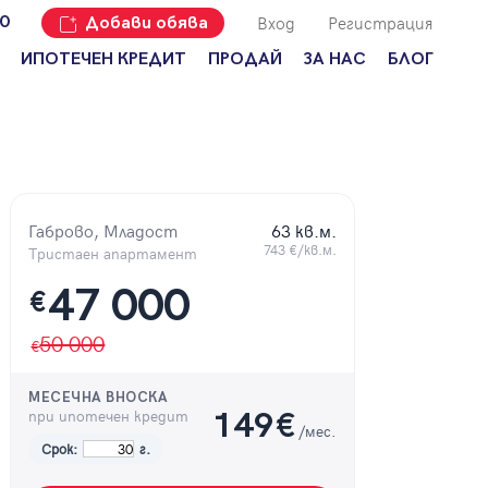
Вход
Регистрация
00
Добави обява
ИПОТЕЧЕН КРЕДИТ
ПРОДАЙ
ЗА НАС
БЛОГ
Добави
Наши офиси
За продавачи
обява
Кариери
За купувачи
Защо да
продам
Кои сме ние?
Ипотечно
имот с
кредитиране
Адрес?
Габрово, Младост
63 кв.м.
Мениджмънт
743 €/кв.м.
За
Тристаен апартамент
наемодатели
Address Run
47 000
€
За
Франчайз
наематели
50 000
Често
Анализ на
задавани
пазара
въпроси
МЕСЕЧНА ВНОСКА
при ипотечен кредит
149
€
Новини
/мес.
Срок:
г.