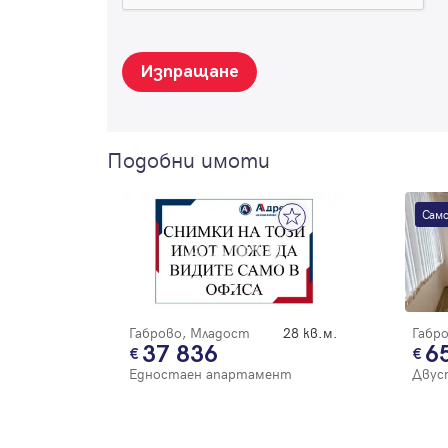
Изпращане
Подобни имоти
Само
Габрово, Младост
28 кв.м.
Габр
37 836
6
Едностаен апартамент
Двус