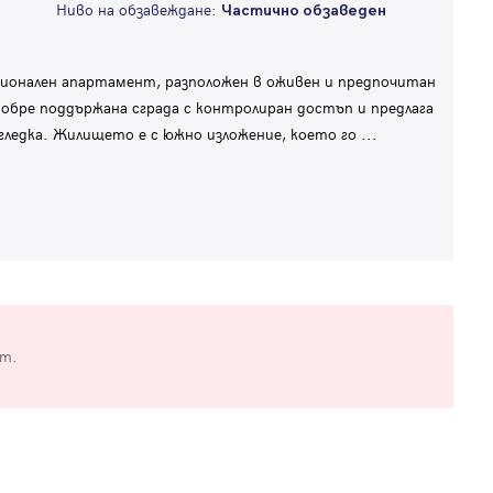
Ниво на обзавеждане:
Частично обзаведен
ионален апартамент, разположен в оживен и предпочитан
добре поддържана сграда с контролиран достъп и предлага
гледка. Жилището е с южно изложение, което го
...
от.