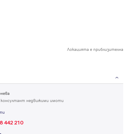
Локацията е приблизителна
онева
 консултант недвижими имоти
ти
Вход
8 442 210
Влезте с профила си, за да разгледате повече снимки и да получит