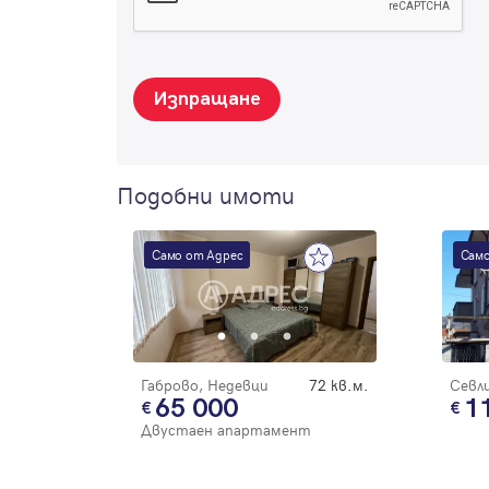
Изпращане
Подобни имоти
Само от Адрес
Само
Габрово, Недевци
72 кв.м.
Севл
65 000
1
Двустаен апартамент