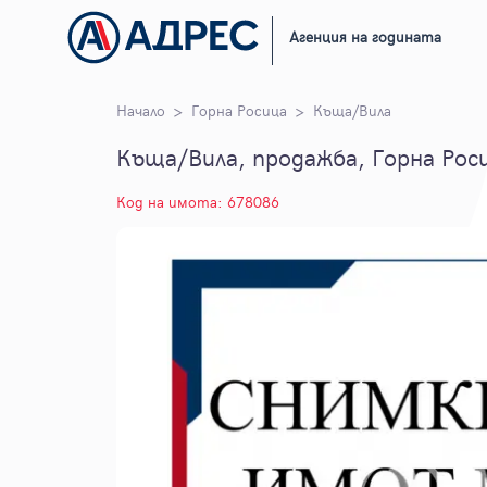
Агенция на годината
Начало
Горна Росица
Къща/Вила
Къща/Вила, продажба, Горна Рос
Код на имота: 678086