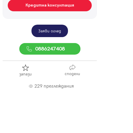
Кредитна консултация
Заяви оглед
0886247408
сподели
запази
229 преглеждания