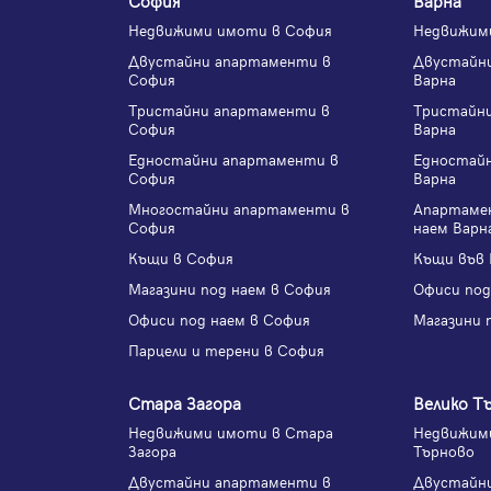
Недвижими имоти в София
Недвижим
Двустайни апартаменти в
Двустайн
София
Варна
Тристайни апартаменти в
Тристайн
София
Варна
Едностайни апартаменти в
Едностай
София
Варна
Многостайни апартаменти в
Апартаме
София
наем Варн
Къщи в София
Къщи във 
Магазини под наем в София
Офиси под
Офиси под наем в София
Магазини 
Парцели и терени в София
Стара Загора
Велико Т
Недвижими имоти в Стара
Недвижими
Загора
Търново
Двустайни апартаменти в
Двустайн