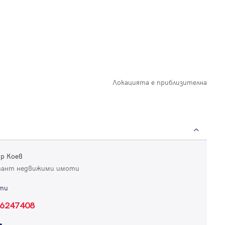
Локацията е приблизителна
р Коев
тант недвижими имоти
ти
Вход
6247408
Влезте с профила си, за да разгледате повече снимки и да получит