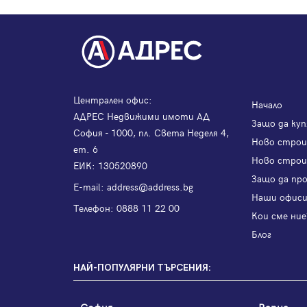
Централен офис:
Начало
АДРЕС Недвижими имоти АД
Защо да куп
София - 1000, пл. Света Неделя 4,
Ново стро
ет. 6
Ново строи
ЕИК: 130520890
Защо да пр
Е-mail:
address@address.bg
Наши офис
Телефон:
0888 11 22 00
Кои сме ние
Блог
НАЙ-ПОПУЛЯРНИ ТЪРСЕНИЯ:
София
Варна