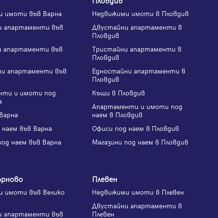
и имоти във Варна
Недвижими имоти в Пловдив
и апартаменти във
Двустайни апартаменти в
Пловдив
и апартаменти във
Тристайни апартаменти в
Пловдив
ни апартаменти във
Едностайни апартаменти в
Пловдив
нти и имоти под
Къщи в Пловдив
а
Апартаменти и имоти под
Варна
наем в Пловдив
 наем във Варна
Офиси под наем в Пловдив
под наем във Варна
Магазини под наем в Пловдив
ърново
Плевен
 имоти във Велико
Недвижими имоти в Плевен
Двустайни апартаменти в
и апартаменти във
Плевен