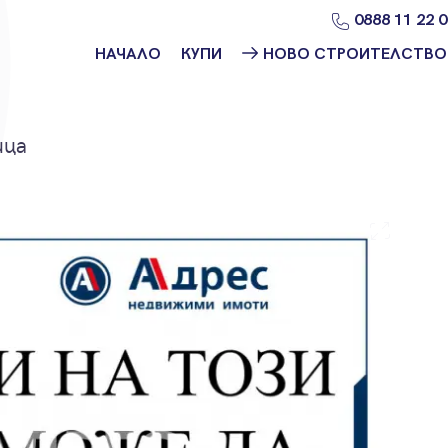
0888 11 22 
НАЧАЛО
КУПИ
НОВО СТРОИТЕЛСТВО
Намери
Ново
имот
строителство
София
ица
Защо да купя
имот с
Ново
Адрес?
строителство
Варна
Ново
строителство
Пловдив
Ново
строителство
Бургас
Проекти ново
строителство