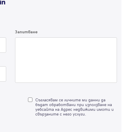
по-подробна информация.
Продължи с Facebook
Запитване
Продължи с Google
Успех!
Успех!
или влезте с имейл
Благодарим ви! Проверете имейл адрес си, за да активирате
Благодарим ви! Очаквайте скоро да се свържем с вас!
регистрацията.
Имейл
Парола
Съгласявам се личните ми данни да
бъдат обработвани при използване на
уебсайта на Адрес недвижими имоти и
свързаните с него услуги.
Вход с имейл