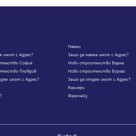
Наеми
я имот с Адрес?
Защо да наема имот с Адрес?
ителство София
Ново строителство Варна
телство Пловдив
Ново строителство Бургас
одам имот с Адрес?
Защо да отдам имот с Адрес?
и
Кариери
?
Франчайз
Пловдив