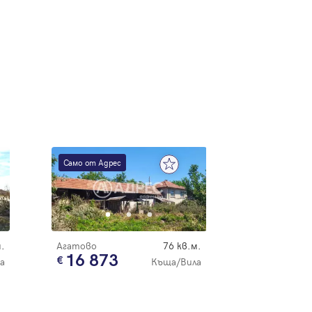
Само от Адрес
.
Агатово
76 кв.м.
16 873
а
Къща/Вила