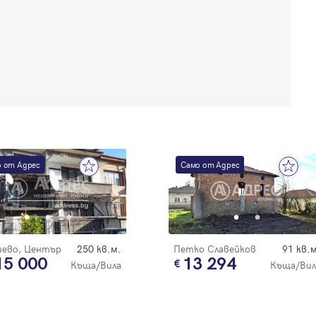
Забравена парола
Регистрация
 от Адрес
Само от Адрес
иево, Център
250 кв.м.
Петко Славейков
91 кв.м
15 000
13 294
Къща/Вила
Къща/Вил