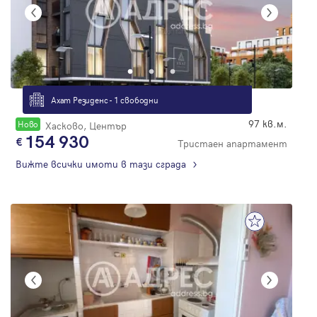
Ахат Резиденс - 1 свободни
97 кв.м.
Новo
Хасково, Център
154 930
Тристаен апартамент
Вижте всички имоти в тази сграда