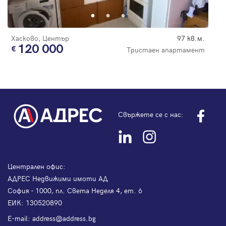
Хасково, Център
97 кв.м.
120 000
Тристаен апартамент
Свържете се с нас:
Централен офис:
АДРЕС Недвижими имоти АД
София - 1000, пл. Света Неделя 4, ет. 6
ЕИК: 130520890
Е-mail:
address@address.bg