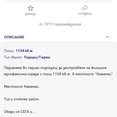
сподели
запази
1911 преглеждания
ОПИСАНИЕ
Площ:
1134 кв.м.
Тип Имот:
Парцел/Терен
Педлагаме ви парцел подходящ за застрояване на жилищна
еднофамилна сграда с площ 1134 кв.м. в местност "Каменец"
Местност Каменец
Тих и спокоен район
Обади се СЕГА и
...