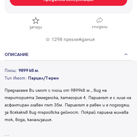
сподели
запази
1298 преглеждания
ОПИСАНИЕ
Площ:
9899 кв.м.
Тип Имот:
Парцел/Терен
Предлагаме Ви имот с площ от 9899кв.м., вид на
територията Земеделска, категория 4. Парцелът е с лице на
асфалтиран главен път 35м. Парцелът е равен и е подходящ
за всякакъв вид търговска дейност. Покрай парцела минава
ток, вода, канализация.
...