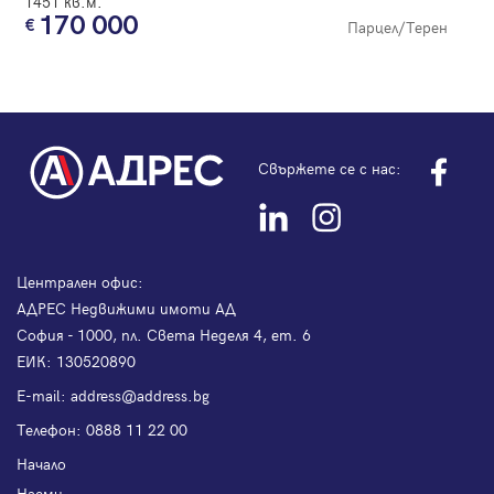
1451 кв.м.
170 000
Парцел/Терен
Свържете се с нас:
Централен офис:
АДРЕС Недвижими имоти АД
София - 1000, пл. Света Неделя 4, ет. 6
ЕИК: 130520890
Е-mail:
address@address.bg
Телефон:
0888 11 22 00
Начало
Наеми