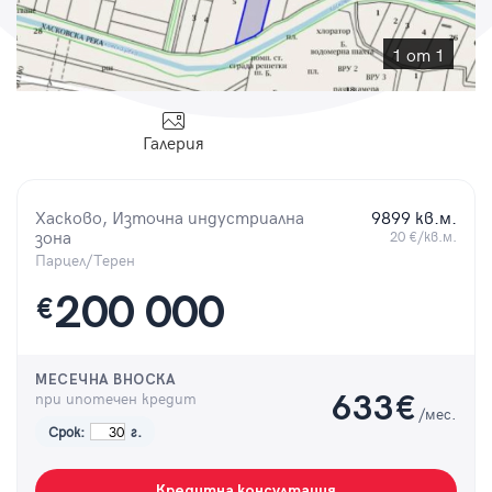
Парола
1 от 1
Галерия
Вход с имейл
Хасково, Източна индустриална
9899 кв.м.
Забравена парола
зона
20 €/кв.м.
Парцел/Терен
Регистрация
200 000
€
МЕСЕЧНА ВНОСКА
при ипотечен кредит
633
€
/мес.
Срок:
г.
Кредитна консултация