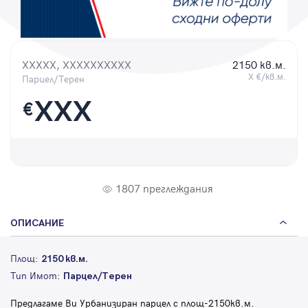
Парола
XXXXX, XXXXXXXXXX
2150 кв.м.
X €/кв.м.
Парцел/Терен
Вход с имейл
XXX
€
Забравена парола
Регистрация
1807 преглеждания
ОПИСАНИЕ
Площ:
2150 кв.м.
Тип Имот:
Парцел/Терен
Предлагаме Ви Урбанизиран парцел с площ-2150кв.м.