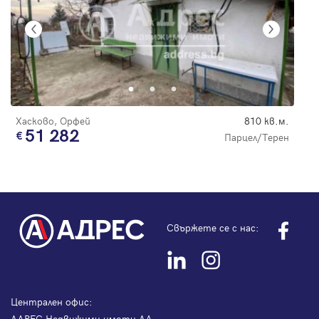
Хасково, Орфей
810 кв.м.
51 282
Парцел/Терен
Свържете се с нас:
Централен офис:
АДРЕС Недвижими имоти АД