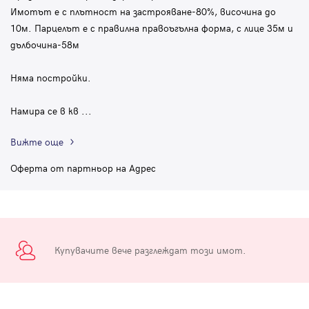
Имотът е с плътност на застрояване-80%, височина до
10м. Парцелът е с правилна правоъгълна форма, с лице 35м и
дълбочина-58м
Няма постройки.
Намира се в кв
...
Вижте още
Оферта от партньор на Адрес
Купувачите вече разглеждат този имот.