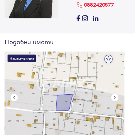
0882420577
Подобни имоти
Намалена цена