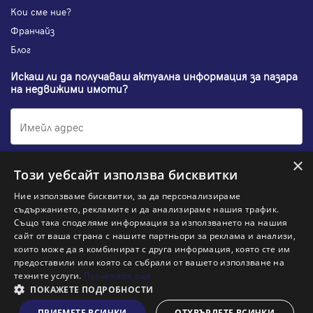
Кои сме ние?
Франчайз
Блог
Искаш ли да получаваш актуална информация за пазара
на недвижими имоти?
×
Абонирам се
Този уебсайт използва бисквитки
Ние използваме бисквитки, за да персонализираме
съдържанието, рекламите и да анализираме нашия трафик.
Също така споделяме информация за използването на нашия
НАЙ-ПОПУЛЯРНИ ТЪРСЕНИЯ:
сайт от ваша страна с нашите партньори за реклама и анализи,
които може да я комбинират с друга информация, която сте им
Общи условия
Политика за "бисквитки"
предоставили или която са събрали от вашето използване на
Политики за поверителност
Политика по качеството
техните услуги.
Прочетете още
Информация по ЗЗЛПСПООИН
ПОКАЖЕТЕ ПОДРОБНОСТИ
Заяви оглед
ПРИЕМЕТЕ ВСИЧКИ
ОТХВЪРЛЕТЕ ВСИЧКИ