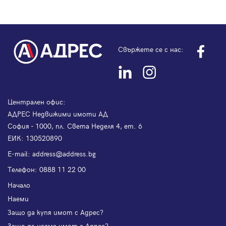
Свържете се с нас:
Централен офис:
АДРЕС Недвижими имоти АД
София - 1000, пл. Света Неделя 4, ет. 6
ЕИК: 130520890
Е-mail:
address@address.bg
Телефон:
0888 11 22 00
Начало
Наеми
Защо да купя имот с Адрес?
Защо да наема имот с Адрес?