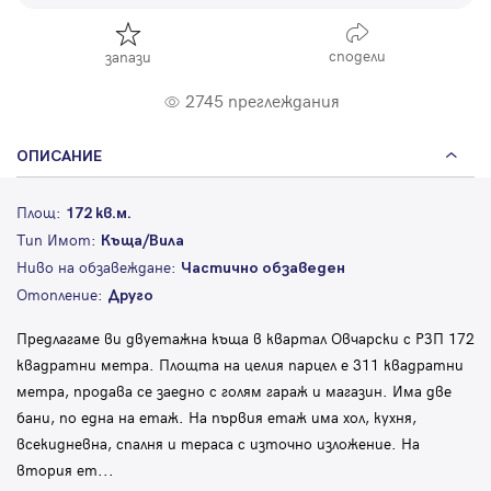
сподели
запази
2745 преглеждания
ОПИСАНИЕ
Площ:
172 кв.м.
Тип Имот:
Къща/Вила
Ниво на обзавеждане:
Частично обзаведен
Отопление:
Друго
Предлагаме ви двуетажна къща в квартал Овчарски с РЗП 172
квадратни метра. Площта на целия парцел е 311 квадратни
метра, продава се заедно с голям гараж и магазин. Има две
бани, по една на етаж. На първия етаж има хол, кухня,
всекидневна, спалня и тераса с източно изложение. На
втория ет
...