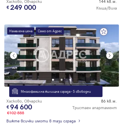
Хасково, Овчарски
144 кв.м.
249 000
Къща/Вила
Намалена цена
Само от Адрес
Многофамилна жилищна сграда - 5 свободни
Хасково, Овчарски
86 кв.м.
94 600
Тристаен апартамент
102 888
Вижте всички имоти в тази сграда