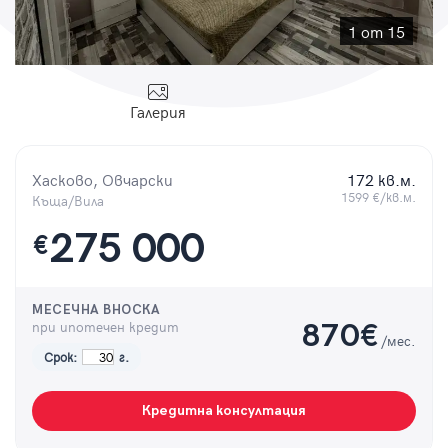
Парола
1 от 15
Галерия
Вход с имейл
Хасково, Овчарски
172 кв.м.
Забравена парола
1599 €/кв.м.
Къща/Вила
275 000
€
Регистрация
МЕСЕЧНА ВНОСКА
при ипотечен кредит
870
€
/мес.
Срок:
г.
Кредитна консултация