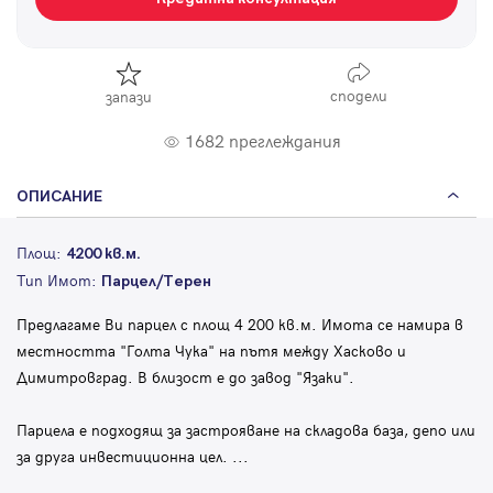
сподели
запази
1682 преглеждания
ОПИСАНИЕ
Площ:
4200 кв.м.
Тип Имот:
Парцел/Терен
Предлагаме Ви парцел с площ 4 200 кв.м. Имота се намира в
местността "Голта Чука" на пътя между Хасково и
Димитровград. В близост е до завод "Язаки".
Парцела е подходящ за застрояване на складова база, депо или
за друга инвестиционна цел.
...