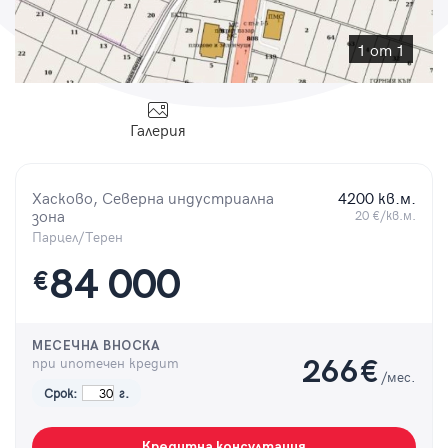
Парола
1 от 1
Галерия
Вход с имейл
Хасково, Северна индустриална
4200 кв.м.
Забравена парола
зона
20 €/кв.м.
Парцел/Терен
Регистрация
84 000
€
МЕСЕЧНА ВНОСКА
при ипотечен кредит
266
€
/мес.
Срок:
г.
Кредитна консултация