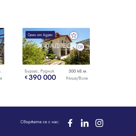
Само от Адрес
.
Бургас, Рудник
300 кв.м.
390 000
а
Къща/Вила
Свържете се с нас: