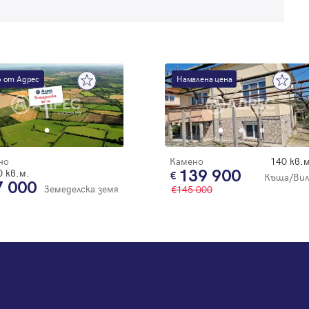
 от Адрес
Намалена цена
но
Камено
140 кв.м
 кв.м.
139 900
Къща/Вил
7 000
Земеделска земя
145 000