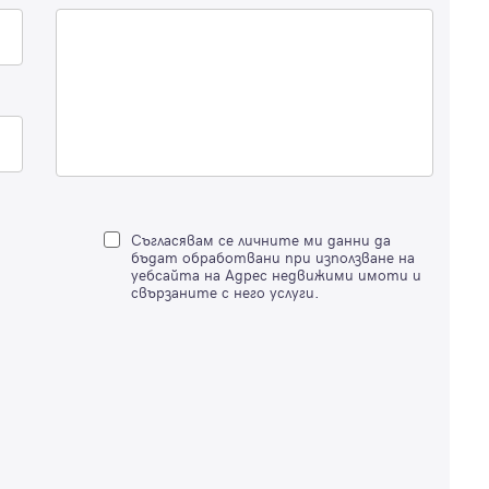
Вход с имейл
Забравена парола
Регистрация
Съгласявам се личните ми данни да
бъдат обработвани при използване на
уебсайта на Адрес недвижими имоти и
свързаните с него услуги.