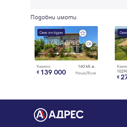
Подобни имоти
Само от Адрес
Само
Камено
160 кв.м.
Каме
139 000
10290
Къща/Вила
2