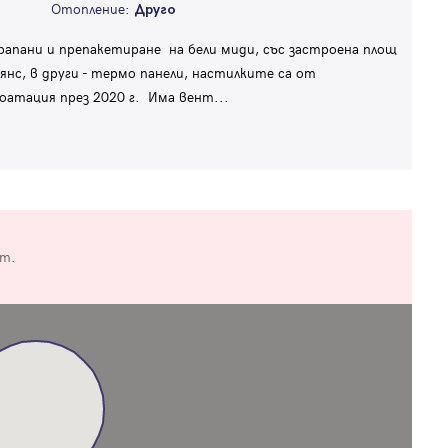
Отопление:
Друго
рапани и препакетиране на бели миди, със застроена площ
нс, в други - термо панели, настилките са от
лоатация през 2020 г. Има вент
...
от.