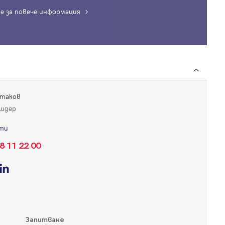
е за повече информация
Вход
Влезте с профила си, за да разгледате повече снимки и да получит
по-подробна информация.
отаков
лидер
Продължи с Facebook
ти
8 11 22 00
Продължи с Google
Успех!
Успех!
или влезте с имейл
Благодарим ви! Проверете имейл адрес си, за да активирате
Благодарим ви! Очаквайте скоро да се свържем с вас!
регистрацията.
Имейл
Парола
Запитване