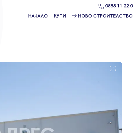
0888 11 22 
НАЧАЛО
КУПИ
НОВО СТРОИТЕЛСТВО
Намери
Ново
имот
строителство
София
Защо да купя
имот с
Ново
Адрес?
строителство
Варна
Ново
строителство
Пловдив
Ново
строителство
Бургас
Проекти ново
строителство