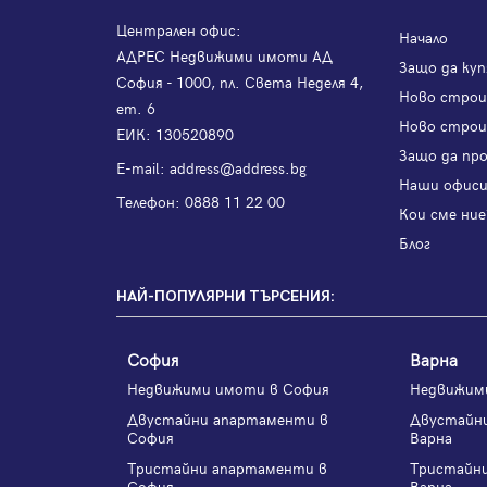
Централен офис:
Начало
АДРЕС Недвижими имоти АД
Защо да куп
София - 1000, пл. Света Неделя 4,
Ново стро
ет. 6
Ново строи
ЕИК: 130520890
Защо да пр
Е-mail:
address@address.bg
Наши офис
Телефон:
0888 11 22 00
Кои сме ние
Блог
НАЙ-ПОПУЛЯРНИ ТЪРСЕНИЯ:
София
Варна
Недвижими имоти в София
Недвижим
Двустайни апартаменти в
Двустайн
София
Варна
Тристайни апартаменти в
Тристайн
София
Варна