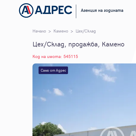
Агенция на годината
Начало
Камено
Цех/Склад
Цех/Склад, продажба, Камено
Код на имота: 545115
Само от Адрес