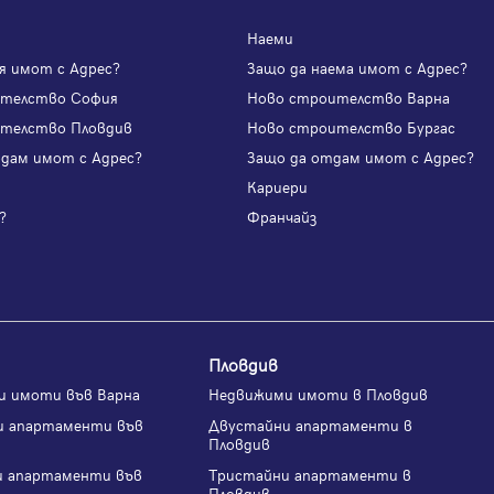
Наеми
я имот с Адрес?
Защо да наема имот с Адрес?
ителство София
Ново строителство Варна
телство Пловдив
Ново строителство Бургас
одам имот с Адрес?
Защо да отдам имот с Адрес?
и
Кариери
?
Франчайз
Пловдив
и имоти във Варна
Недвижими имоти в Пловдив
и апартаменти във
Двустайни апартаменти в
Пловдив
и апартаменти във
Тристайни апартаменти в
Пловдив