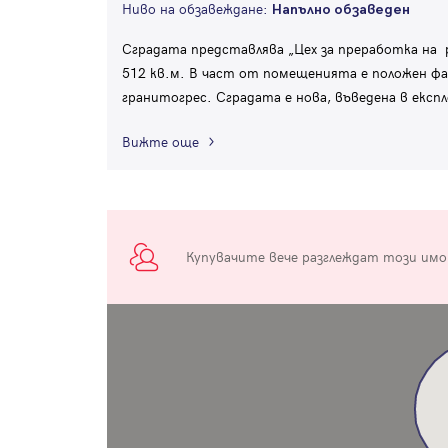
Ниво на обзавеждане:
Напълно обзаведен
Сградата представлява „Цех за преработка на 
512 кв.м. В част от помещенията e положен фая
гранитогрес. Сградата е нова, въведена в експ
Вижте още
Купувачите вече разглеждат този им