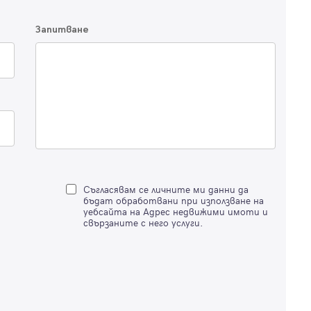
Продължи с Facebook
Запитване
Продължи с Google
Успех!
Успех!
или влезте с имейл
Благодарим ви! Проверете имейл адрес си, за да активирате
Благодарим ви! Очаквайте скоро да се свържем с вас!
регистрацията.
Имейл
Парола
Съгласявам се личните ми данни да
бъдат обработвани при използване на
уебсайта на Адрес недвижими имоти и
свързаните с него услуги.
Вход с имейл
Забравена парола