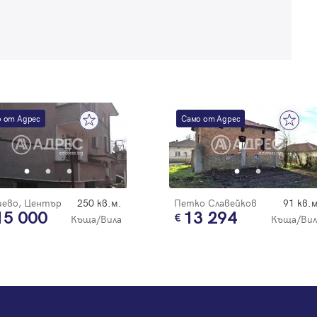
Регистрация
 от Адрес
Само от Адрес
иево, Център
250 кв.м.
Петко Славейков
91 кв.м
15 000
13 294
Къща/Вила
Къща/Вил