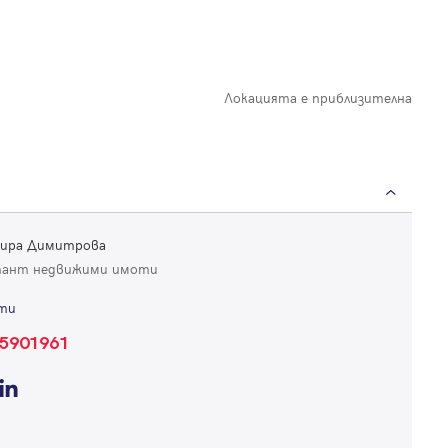
Локацията е приблизителна
ира Димитрова
тант недвижими имоти
ти
5901961
Вход
Влезте с профила си, за да разгледате повече снимки и да получит
по-подробна информация.