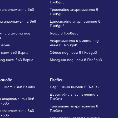
Пловдив
и апартаменти във
Тристайни апартаменти в
Пловдив
ни апартаменти във
Едностайни апартаменти в
Пловдив
нти и имоти под
Къщи в Пловдив
а
Апартаменти и имоти под
Варна
наем в Пловдив
 наем във Варна
Офиси под наем в Пловдив
под наем във Варна
Магазини под наем в Пловдив
ърново
Плевен
 имоти във Велико
Недвижими имоти в Плевен
Двустайни апартаменти в
и апартаменти във
Плевен
рново
Тристайни апартаменти в
и апартаменти във
Плевен
рново
Едностайни апартаменти в