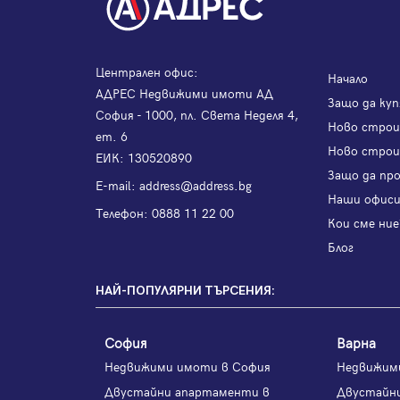
Централен офис:
Начало
АДРЕС Недвижими имоти АД
Защо да куп
София - 1000, пл. Света Неделя 4,
Ново стро
ет. 6
Ново строи
ЕИК: 130520890
Защо да пр
Е-mail:
address@address.bg
Наши офис
Телефон:
0888 11 22 00
Кои сме ние
Блог
НАЙ-ПОПУЛЯРНИ ТЪРСЕНИЯ:
София
Варна
Недвижими имоти в София
Недвижим
Двустайни апартаменти в
Двустайн