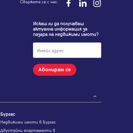
Свържете се с нас:
Искаш ли да получаваш
актуална информация за
пазара на недвижими имоти?
Абонирам се
Бургас
Недвижими имоти в Бургас
Двустайни апартаменти в