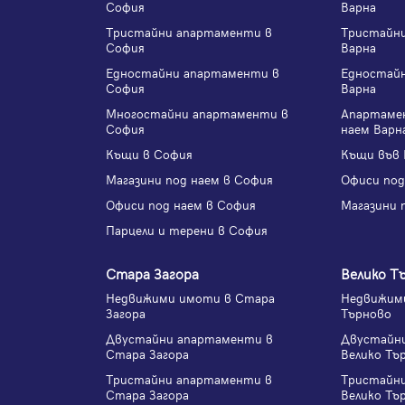
София
Варна
Тристайни апартаменти в
Тристайн
София
Варна
Едностайни апартаменти в
Едностай
София
Варна
Многостайни апартаменти в
Апартаме
София
наем Варн
Къщи в София
Къщи във 
Магазини под наем в София
Офиси под
Офиси под наем в София
Магазини 
Парцели и терени в София
Стара Загора
Велико Т
Недвижими имоти в Стара
Недвижими
Загора
Търново
Двустайни апартаменти в
Двустайн
Стара Загора
Велико Тъ
Тристайни апартаменти в
Тристайн
Стара Загора
Велико Тъ