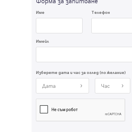
Форма за запитване
Име
Телефон
Имейл
Изберете дата и час за оглед (по желание)
Дата
Час