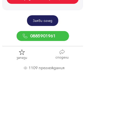
Заяви оглед
0885901961
сподели
запази
1109 преглеждания