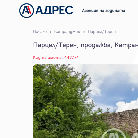
Агенция на годината
Начало
Катранджии
Парцел/Терен
Парцел/Терен, продажба, Катра
Код на имота: 449774