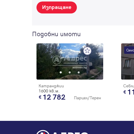
Изпращане
Подобни имоти
Само
Катранджии
Севл
1600 кв.м.
1
12 782
Парцел/Терен