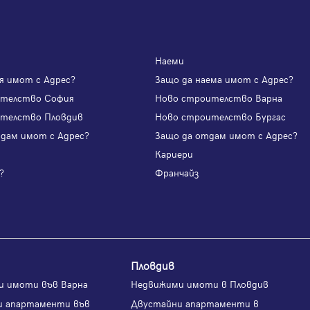
Наеми
я имот с Адрес?
Защо да наема имот с Адрес?
ителство София
Ново строителство Варна
телство Пловдив
Ново строителство Бургас
одам имот с Адрес?
Защо да отдам имот с Адрес?
и
Кариери
?
Франчайз
Пловдив
и имоти във Варна
Недвижими имоти в Пловдив
и апартаменти във
Двустайни апартаменти в