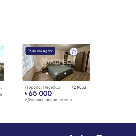
Само от Адрес
.
Габрово, Недевци
72 кв.м.
65 000
а
Двустаен апартамент