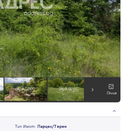
Скица
Тип Имот:
Парцел/Терен