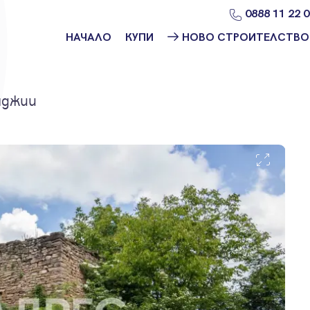
0888 11 22 
НАЧАЛО
КУПИ
НОВО СТРОИТЕЛСТВО
Намери
Ново
имот
строителство
София
нджии
Защо да купя
имот с
Ново
Адрес?
строителство
Варна
Ново
строителство
Пловдив
Ново
строителство
Бургас
Проекти ново
строителство