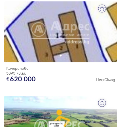
Кочериново
5895 кв.м.
620 000
Цех/Склад