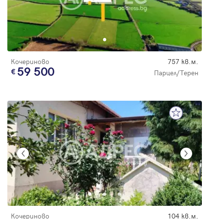
Кочериново
757 кв.м.
59 500
Парцел/Терен
Кочериново
104 кв.м.