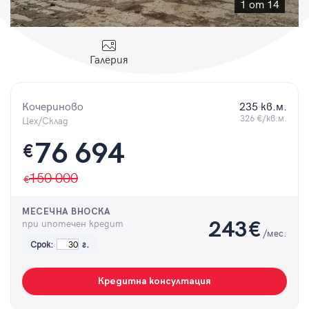
Парола
1 от 14
Галерия
Вход с имейл
Кочериново
235 кв.м.
326 €/кв.м.
Цех/Склад
Забравена парола
76 694
€
Регистрация
150 000
МЕСЕЧНА ВНОСКА
при ипотечен кредит
243
€
/мес.
Срок:
г.
Кредитна консултация