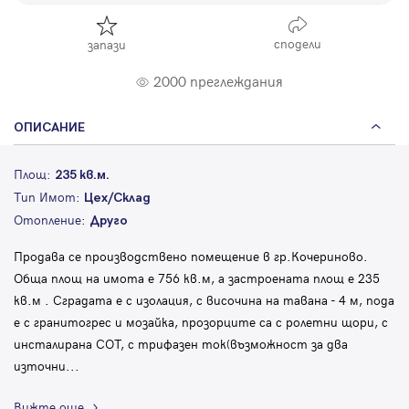
сподели
запази
2000 преглеждания
ОПИСАНИЕ
Площ:
235 кв.м.
Тип Имот:
Цех/Склад
Отопление:
Друго
Продава се производствено помещение в гр.Кочериново.
Обща площ на имота е 756 кв.м, а застроената площ е 235
кв.м . Сградата е с изолация, с височина на тавана - 4 м, пода
е с гранитогрес и мозайка, прозорците са с ролетни щори, с
инсталирана СОТ, с трифазен ток(възможност за два
източни
...
Вижте още