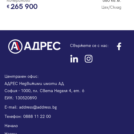
Кочериново
680 кв.м.
265 900
Цех/Склад
Свържете се с нас:
Централен офис:
АДРЕС Недвижими имоти АД
София - 1000, пл. Света Неделя 4, ет. 6
ЕИК: 130520890
Е-mail:
address@address.bg
Телефон:
0888 11 22 00
Начало
Наеми