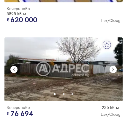
Кочериново
5895 кв.м.
620 000
Цех/Склад
Кочериново
235 кв.м.
76 694
Цех/Склад