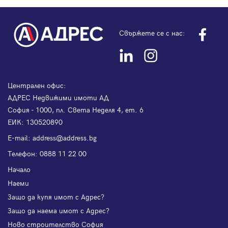
Свържете се с нас:
Централен офис:
АДРЕС Недвижими имоти АД
София - 1000, пл. Света Неделя 4, ет. 6
ЕИК: 130520890
Е-mail:
address@address.bg
Телефон:
0888 11 22 00
Начало
Наеми
Защо да купя имот с Адрес?
Защо да наема имот с Адрес?
Ново строителство София