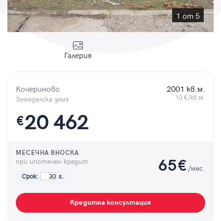
Парола
1 от 5
Галерия
Вход с имейл
Кочериново
2001 кв.м.
Забравена парола
10 €/кв.м.
Земеделска земя
20 462
€
Регистрация
МЕСЕЧНА ВНОСКА
при ипотечен кредит
65
€
/мес.
Срок:
г.
Кредитна консултация