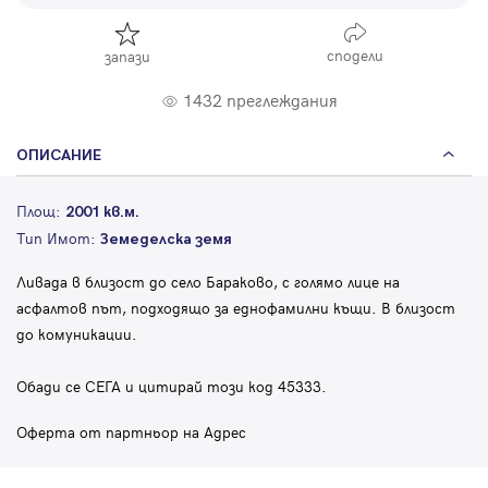
сподели
запази
1432 преглеждания
ОПИСАНИЕ
Площ:
2001 кв.м.
Тип Имот:
Земеделска земя
Ливада в близост до село Бараково, с голямо лице на
асфалтов път, подходящо за еднофамилни къщи. В близост
до комуникации.
Обади се СЕГА и цитирай този код 45333.
Оферта от партньор на Адрес