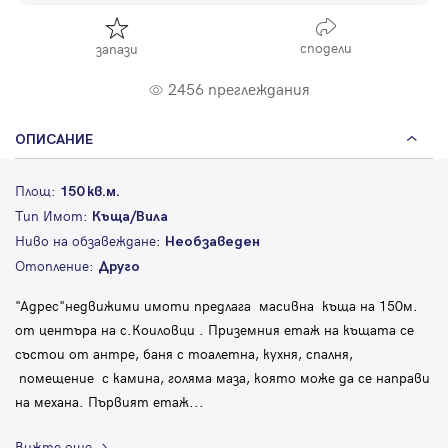
сподели
запази
2456 преглеждания
ОПИСАНИЕ
Площ:
150 кв.м.
Тип Имот:
Къща/Вила
Ниво на обзавеждане:
Необзаведен
Отопление:
Друго
"Адрес"недвижими имоти предлага масивна къща на 150м.
от центъра на с.Коиловци . Приземния етаж на къщата се
състои от антре, баня с тоалетна, кухня, спалня,
помещение с камина, голяма маза, която може да се направи
на механа. Първият етаж
...
Вижте още