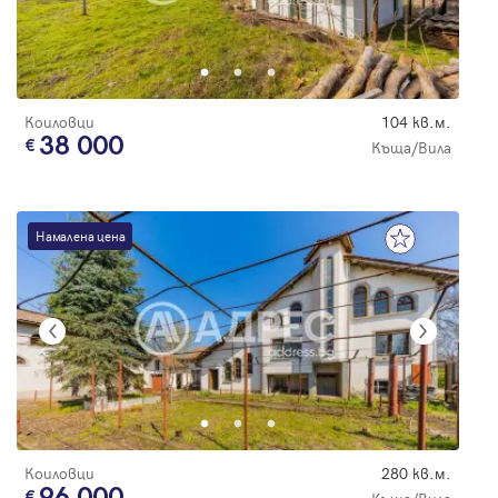
Коиловци
104 кв.м.
38 000
Къща/Вила
Намалена цена
Коиловци
280 кв.м.
96 000