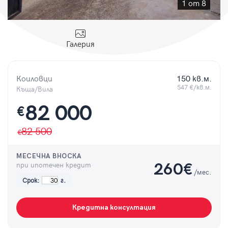
Парола
1 от 8
Галерия
Вход с имейл
Коиловци
150 кв.м.
547 €/кв.м.
Къща/Вила
Забравена парола
82 000
€
Регистрация
82 500
МЕСЕЧНА ВНОСКА
при ипотечен кредит
260
€
/мес.
Срок:
г.
Кредитна консултация