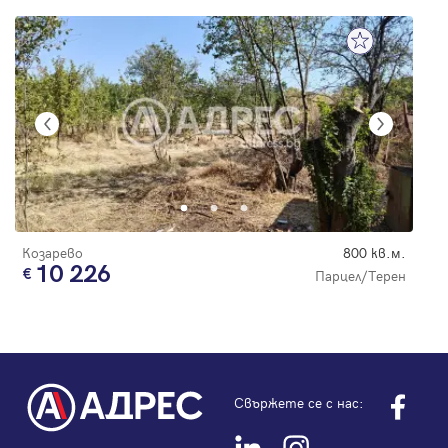
Козарево
800 кв.м.
10 226
Парцел/Терен
Свържете се с нас: