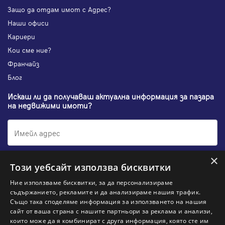
Защо да отдам имот с Адрес?
Наши офиси
Кариери
Кои сме ние?
Франчайз
Блог
Искаш ли да получаваш актуална информация за пазара
на недвижими имоти?
×
Абонирам се
Този уебсайт използва бисквитки
Ние използваме бисквитки, за да персонализираме
съдържанието, рекламите и да анализираме нашия трафик.
Също така споделяме информация за използването на нашия
НАЙ-ПОПУЛЯРНИ ТЪРСЕНИЯ:
сайт от ваша страна с нашите партньори за реклама и анализи,
които може да я комбинират с друга информация, която сте им