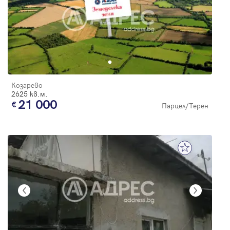
Козарево
2625 кв.м.
21 000
Парцел/Терен