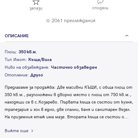
сподели
запази
2061 преглеждания
ОПИСАНИЕ
Площ:
350 кв.м.
Тип Имот:
Къща/Вила
Ниво на обзавеждане:
Частично обзаведен
Отопление:
Друго
Предлагаме за продажба: Две масивни КЪЩИ, с обща площ от
350 кв.м., разположени в дворно място с площ от 750 кв.м.,
находящи се в с.Козарево. Първата къща се състои от кухня,
трапезария и хол в едно, две спални, баня и санитарен възел.
На приземния етаж има мазе. Втората къща се състои о
...
Вижте още