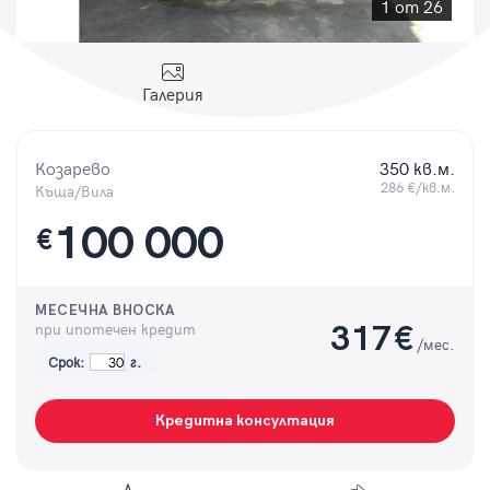
Парола
1 от 26
Галерия
Вход с имейл
Козарево
350 кв.м.
286 €/кв.м.
Къща/Вила
Забравена парола
100 000
€
Регистрация
МЕСЕЧНА ВНОСКА
при ипотечен кредит
317
€
/мес.
Срок:
г.
Кредитна консултация