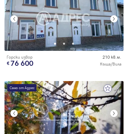
Горски извор
210 кв.м.
76 600
Къща/Вила
Само от Адрес