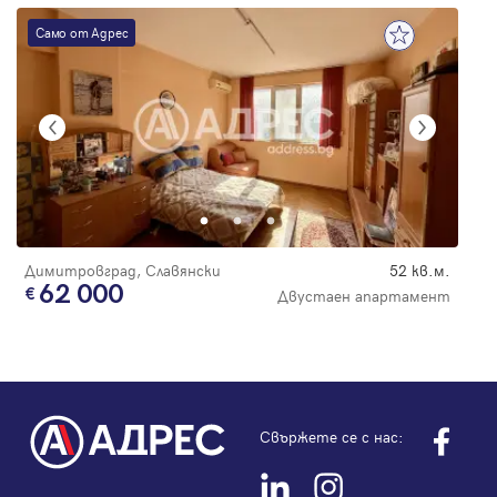
Само от Адрес
Димитровград, Славянски
52 кв.м.
62 000
Двустаен апартамент
Свържете се с нас: