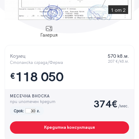
Парола
1 от 2
Галерия
Вход с имейл
Козлец
570 кв.м.
Забравена парола
207 €/кв.м.
Стопанска сграда/Ферма
118 050
€
Регистрация
МЕСЕЧНА ВНОСКА
при ипотечен кредит
374
€
/мес.
Срок:
г.
Кредитна консултация