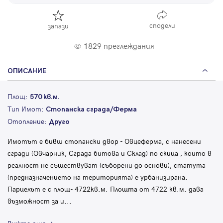
сподели
запази
1829 преглеждания
ОПИСАНИЕ
Площ:
570 кв.м.
Тип Имот:
Стопанска сграда/Ферма
Отопление:
Друго
Имотът е бивш стопански двор - Овцеферма, с нанесени
сгради (Овчарник, Сграда битова и Склад) по скица , които в
реалност не съществуват (съборени до основи), статута
(предназначението на територията) е урбанизирана.
Парцелът е с площ- 4722кв.м. Площта от 4722 кв.м. дава
възможност за и
...