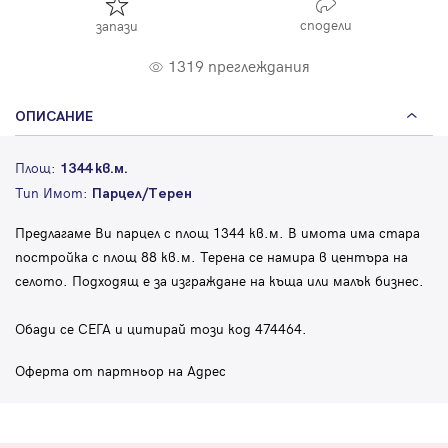
сподели
запази
1319 преглеждания
ОПИСАНИЕ
Площ:
1344 кв.м.
Тип Имот:
Парцел/Терен
Предлагаме Ви парцел с площ 1344 кв.м. В имота има стара
постройка с площ 88 кв.м. Терена се намира в центъра на
селото. Подходящ е за изграждане на къща или малък бизнес.
Обади се СЕГА и цитирай този код 474464.
Оферта от партньор на Адрес