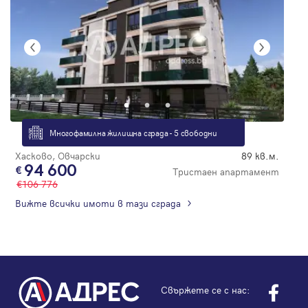
Многофамилна жилищна сграда - 5 свободни
Хасково, Овчарски
89 кв.м.
94 600
Тристаен апартамент
106 776
Вижте всички имоти в тази сграда
Свържете се с нас: