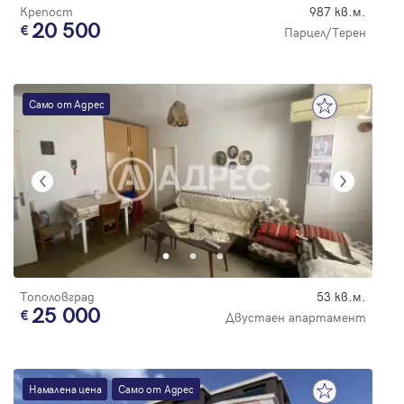
Крепост
987 кв.м.
20 500
Парцел/Терен
Само от Адрес
Тополовград
53 кв.м.
25 000
Двустаен апартамент
Намалена цена
Само от Адрес