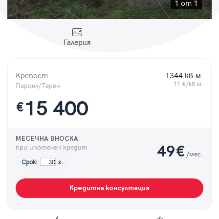
Парола
1 от 1
Галерия
Вход с имейл
Крепост
1344 кв.м.
11 €/кв.м.
Парцел/Терен
Забравена парола
15 400
€
Регистрация
МЕСЕЧНА ВНОСКА
при ипотечен кредит
49
€
/мес.
Срок:
г.
Кредитна консултация