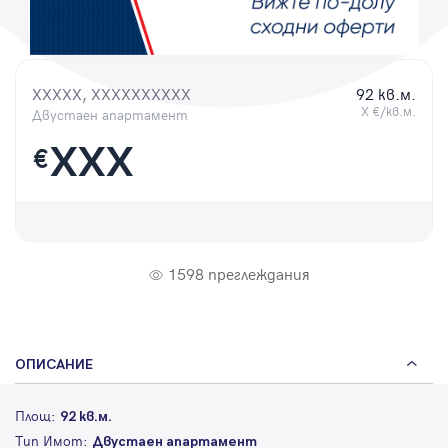
Парола
XXXXX, XXXXXXXXXX
92 кв.м.
X €/кв.м.
Двустаен апартамент
Вход с имейл
XXX
€
Забравена парола
Регистрация
1598 преглеждания
ОПИСАНИЕ
Площ:
92 кв.м.
Тип Имот:
Двустаен апартамент