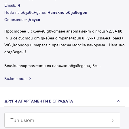
Етаж:
4
Ниво на обзавеждане:
Напълно обзаведен
Отопление:
Друго
Просторен и слънчев двустаен апартамент с площ 92.34 кв
.м и се състои от дневна с трапезария и кухня ,спалня ,баня+
WC ,коридор и тераса с прекрасна морска панорама . Напълно
обзаведен !
Всички апартаменти са напълно обзаведени, вс
...
Вижте още
ДРУГИ АПАРТАМЕНТИ В СГРАДАТА
Тип имот