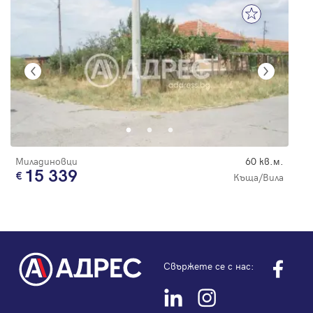
Миладиновци
60 кв.м.
15 339
Къща/Вила
Свържете се с нас: