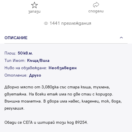
сподели
запази
1441 преглеждания
ОПИСАНИЕ
Площ:
50 кв.м.
Тип Имот:
Къща/Вила
Ниво на обзавеждане:
Необзаведен
Отопление:
Друго
Дворно място от 3,080дка със стара къща, тухлена,
двуетажна. На всеки етаж има по две стаи с коридор.
Външна тоалетна. В двора има навес, кладенец, ток, вода,
регулация.
Обади се СЕГА и цитирай този код 89254.