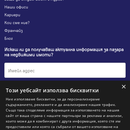
Наши офиси
Кариери
Кои сме ние?
Франчайз
Блог
Искаш ли да получаваш актуална информация за пазара
на недвижими имоти?
×
Абонирам се
Този уебсайт използва бисквитки
Ние използваме бисквитки, за да персонализираме
съдържанието, рекламите и да анализираме нашия трафик.
Също така споделяме информация за използването на нашия
НАЙ-ПОПУЛЯРНИ ТЪРСЕНИЯ:
сайт от ваша страна с нашите партньори за реклама и анализи,
които може да я комбинират с друга информация, която сте им
Общи условия
Политика за "бисквитки"
предоставили или която са събрали от вашето използване на