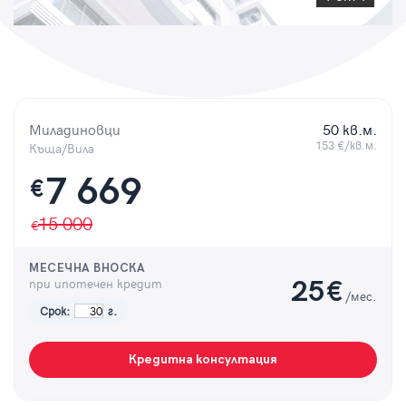
Парола
Вход с имейл
Миладиновци
50 кв.м.
153 €/кв.м.
Къща/Вила
7 669
Забравена парола
€
15 000
Регистрация
МЕСЕЧНА ВНОСКА
при ипотечен кредит
25
€
/мес.
Срок:
г.
Кредитна консултация